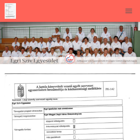
N
A
V
I
G
Á
C
I
Ó
B
E
-
/
K
I
K
A
P
C
S
O