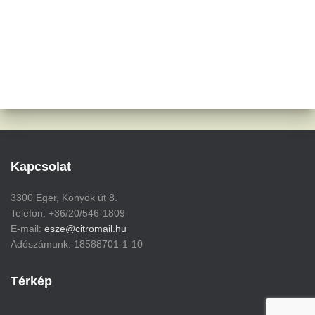
Kapcsolat
3300 Eger, Könyök út 8.
Telefon: +36/20/546-1809
E-mail:
esze@citromail.hu
Adószámunk: 18588701-1-10
Térkép