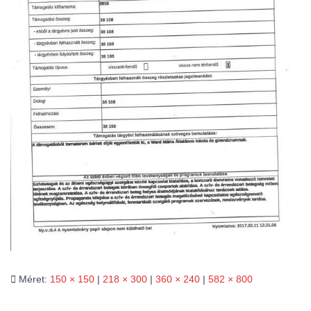
L
Á
S
A
Méret:
150 × 150
|
218 × 300
|
360 × 240
|
582 × 800