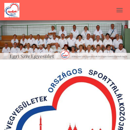
N
A
V
I
G
Á
C
I
Ó
B
E
-
/
K
I
K
A
P
C
S
O