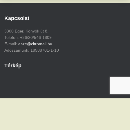
Kapcsolat
3300 Eger, Könyök út 8.
Telefon: +36/20/546-1809
E-mail:
esze@citromail.hu
Adószámunk: 18588701-1-10
Térkép