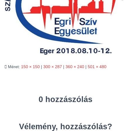
L
Á
S
A
Méret:
150 × 150
|
300 × 287
|
360 × 240
|
501 × 480
0 hozzászólás
Vélemény, hozzászólás?