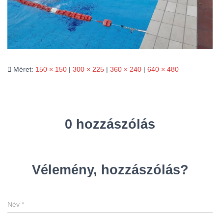
L
Á
S
A
Méret:
150 × 150
|
300 × 225
|
360 × 240
|
640 × 480
0 hozzászólás
Vélemény, hozzászólás?
Név
*