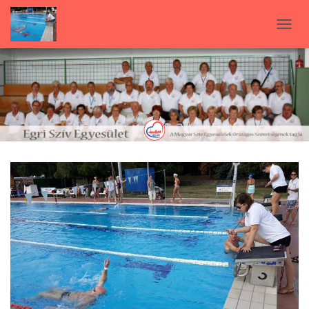
N
A
V
I
G
Á
C
I
Ó
B
E
-
/
K
I
K
A
P
C
S
O