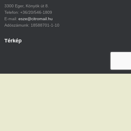
3300 Eger, Könyök út 8.
Telefon: +36/20/546-1809
E-mail:
esze@citromail.hu
Adószámunk: 18588701-1-10
Térkép
Hestia | Fejlesztő:
ThemeIsle