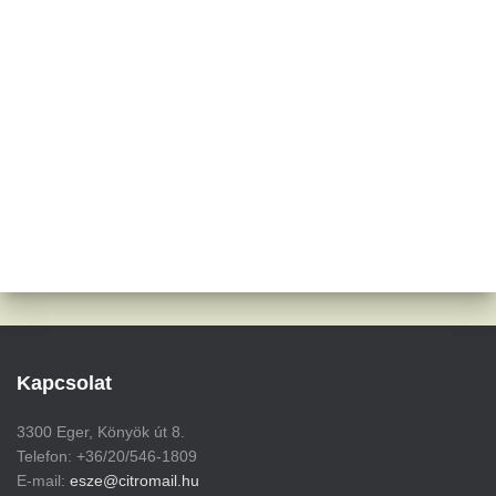
Kapcsolat
3300 Eger, Könyök út 8.
Telefon: +36/20/546-1809
E-mail:
esze@citromail.hu