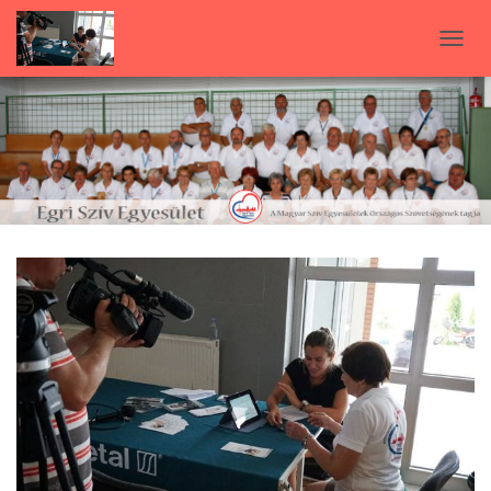
N
A
V
I
G
Á
C
I
Ó
B
E
-
/
K
I
K
A
P
C
S
O