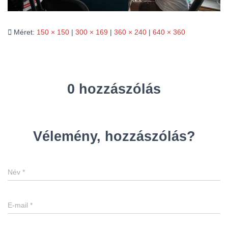
L
Á
S
A
Méret:
150 × 150
|
300 × 169
|
360 × 240
|
640 × 360
0 hozzászólás
Vélemény, hozzászólás?
Név
*
E-mail
*