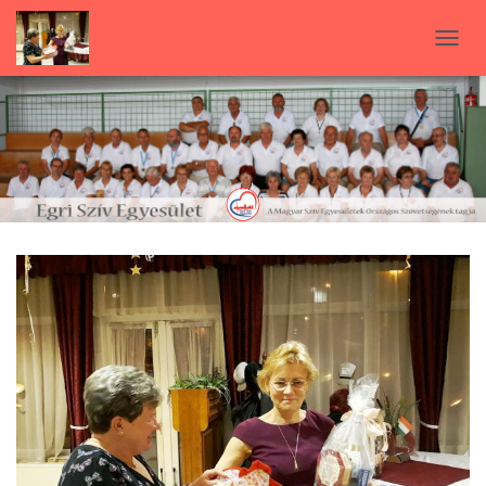
N
A
V
I
G
Á
C
I
Ó
B
E
-
/
K
I
K
A
P
C
S
O