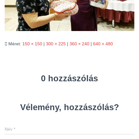
L
Á
S
A
Méret:
150 × 150
|
300 × 225
|
360 × 240
|
640 × 480
0 hozzászólás
Vélemény, hozzászólás?
Név
*