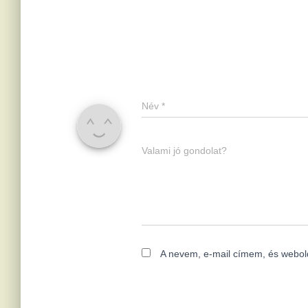
Név
*
Valami jó gondolat?
A nevem, e-mail címem, és webo