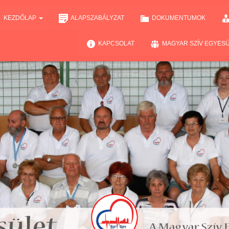
KEZDŐLAP
ALAPSZABÁLYZAT
DOKUMENTUMOK
KAPCSOLAT
MAGYAR SZÍV EGYES