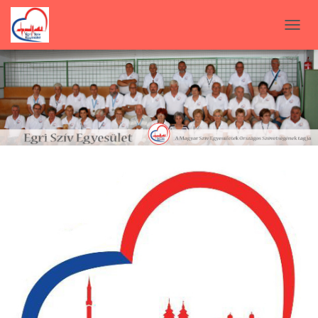
N
A
V
I
G
Á
C
I
Ó
B
E
-
/
K
I
K
A
P
C
S
O