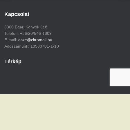
Kapcsolat
3300 Eger, Könyök út 8.
Telefon: +36/20/546-1809
E-mail:
esze@citromail.hu
Adószámunk: 18588701-1-10
Térkép