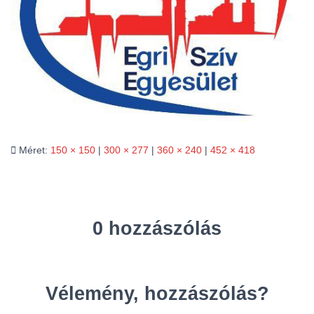
L
Á
S
A
Méret:
150 × 150
|
300 × 277
|
360 × 240
|
452 × 418
0 hozzászólás
Vélemény, hozzászólás?