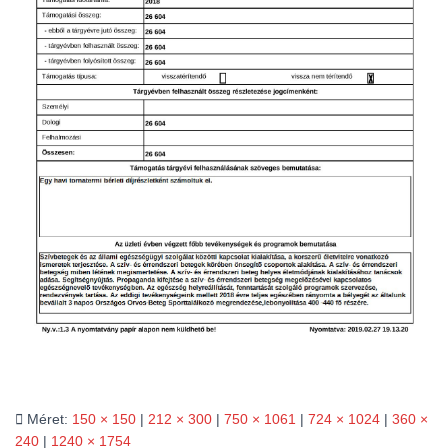
L
Á
S
A
Méret:
150 × 150
|
212 × 300
|
750 × 1061
|
724 × 1024
|
360 ×
240
|
1240 × 1754