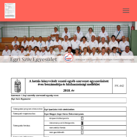
N
A
V
I
G
Á
C
I
Ó
B
E
-
/
K
I
K
A
P
C
S
O