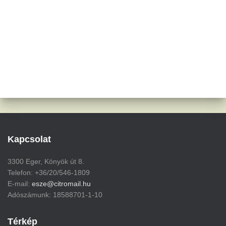
Kapcsolat
3300 Eger, Könyök út 8.
Telefon: +36/20/546-1809
E-mail:
esze@citromail.hu
Adószámunk: 18588701-1-10
Térkép