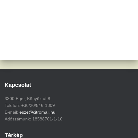
Kapcsolat
3300 Eger, Könyök út 8.
Telefon: +36/20/546-1809
E-mail:
esze@citromail.hu
Adószámunk: 18588701-1-10
Térkép