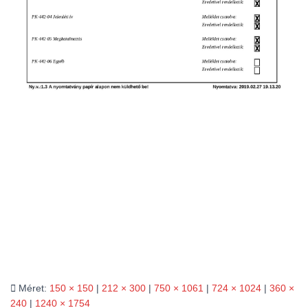
L
Á
S
A
Méret:
150 × 150
|
212 × 300
|
750 × 1061
|
724 × 1024
|
360 ×
240
|
1240 × 1754