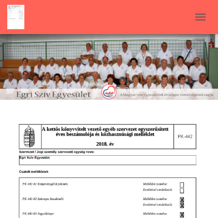
N
A
V
I
G
Á
C
I
Ó
B
E
-
/
K
I
K
A
P
C
S
O