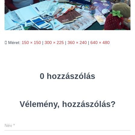
L
Á
S
A
Méret:
150 × 150
|
300 × 225
|
360 × 240
|
640 × 480
0 hozzászólás
Vélemény, hozzászólás?
Név
*