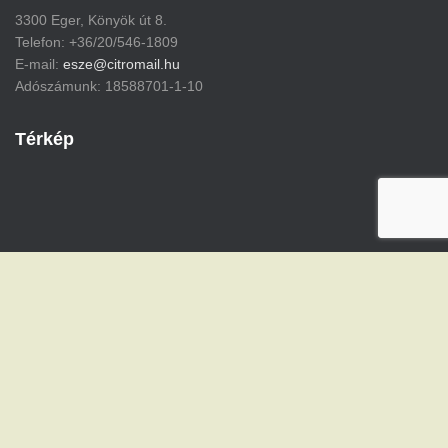
3300 Eger, Könyök út 8.
Telefon: +36/20/546-1809
E-mail:
esze@citromail.hu
Adószámunk: 18588701-1-10
Térkép
Hestia | Fejlesztő:
ThemeIsle