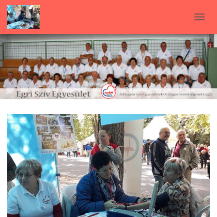
N
A
V
I
G
Á
C
I
Ó
B
E
-
/
K
I
K
A
P
C
S
O