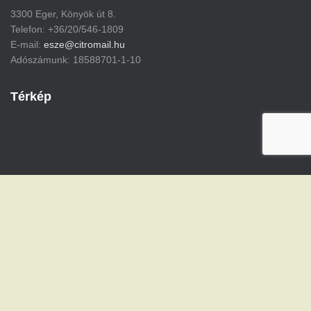
3300 Eger, Könyök út 8.
Telefon: +36/20/546-1809
E-mail:
esze@citromail.hu
Adószámunk: 18588701-1-10
Térkép
Hestia | Fejlesztő:
ThemeIsle