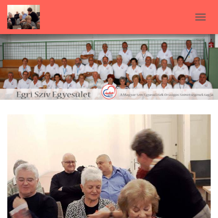
N
A
V
I
G
Á
C
I
Ó
B
E
-
/
K
I
K
A
P
C
S
O