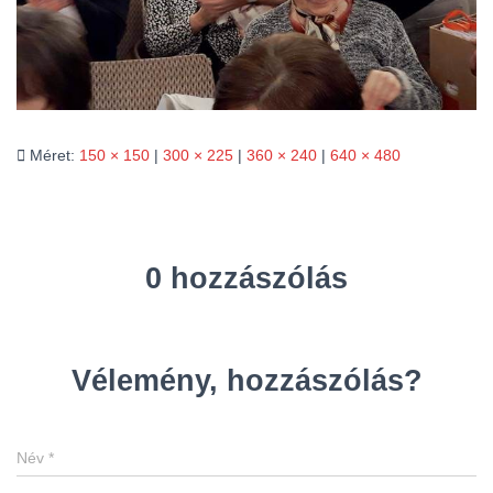
L
Á
S
A
Méret:
150 × 150
|
300 × 225
|
360 × 240
|
640 × 480
0 hozzászólás
Vélemény, hozzászólás?
Név
*