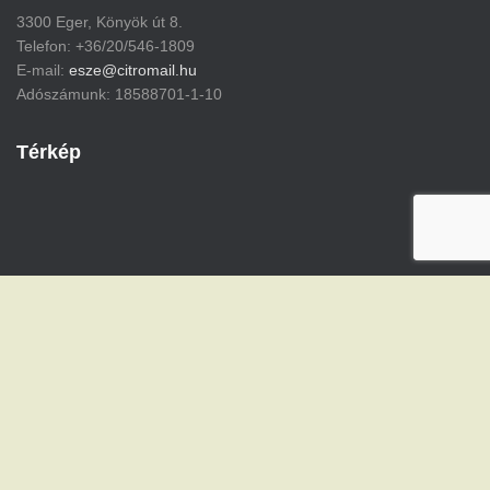
3300 Eger, Könyök út 8.
Telefon: +36/20/546-1809
E-mail:
esze@citromail.hu
Adószámunk: 18588701-1-10
Térkép
Hestia | Fejlesztő:
ThemeIsle