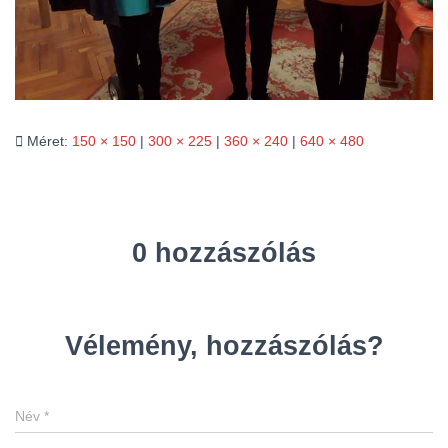
L
Á
S
A
Méret:
150 × 150
|
300 × 225
|
360 × 240
|
640 × 480
0 hozzászólás
Vélemény, hozzászólás?
Név
*