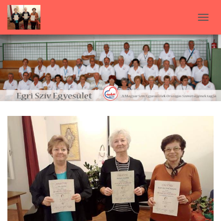
N
A
V
I
G
Á
C
I
Ó
B
E
-
/
K
I
K
A
P
C
S
O