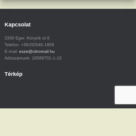
Kapcsolat
3300 Eger, Könyök út 8.
Telefon: +36/20/546-1809
E-mail:
esze@citromail.hu
Adószámunk: 18588701-1-10
Térkép