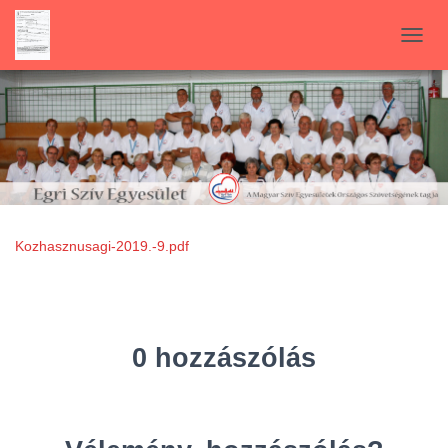
N
A
V
I
G
Á
C
I
Ó
B
E
Kozhasznusagi-2019.-9.pdf
-
/
K
I
K
0 hozzászólás
A
P
C
S
O