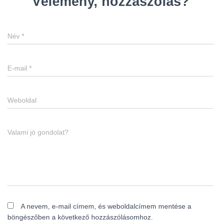
Vélemény, hozzászólás?
L
Á
S
A
Név
*
E-mail
*
Weboldal
Valami jó gondolat?
A nevem, e-mail címem, és weboldalcímem mentése a
böngészőben a következő hozzászólásomhoz.