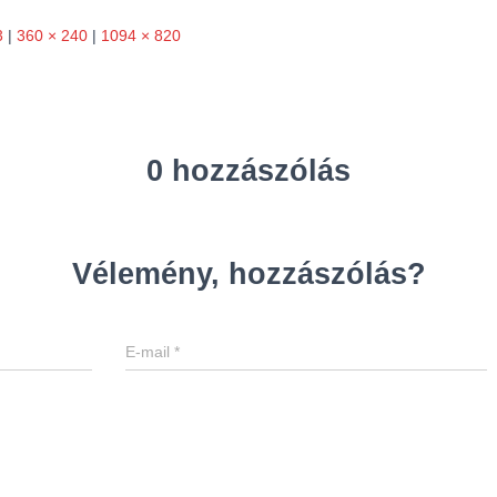
3
|
360 × 240
|
1094 × 820
0 hozzászólás
Vélemény, hozzászólás?
E-mail
*