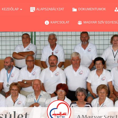
KEZDŐLAP
ALAPSZABÁLYZAT
DOKUMENTUMOK
KAPCSOLAT
MAGYAR SZÍV EGYES