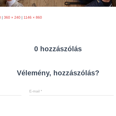
3
|
360 × 240
|
1146 × 860
0 hozzászólás
Vélemény, hozzászólás?
E-mail
*