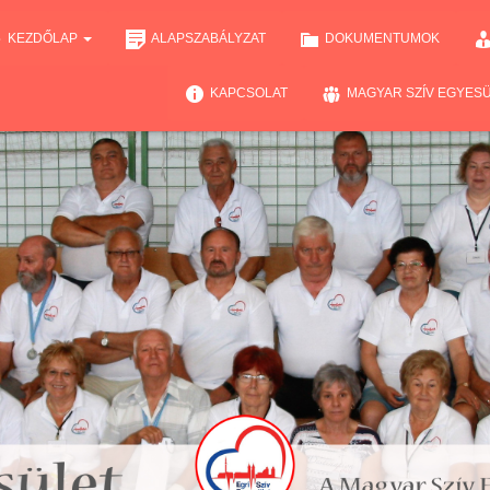
KEZDŐLAP
ALAPSZABÁLYZAT
DOKUMENTUMOK
KAPCSOLAT
MAGYAR SZÍV EGYES