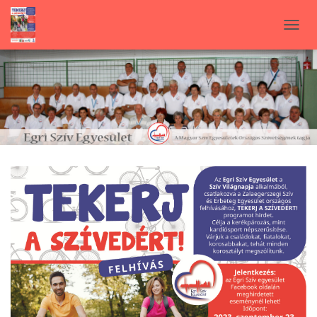
N
A
V
I
G
Á
C
I
Ó
B
E
-
/
K
I
K
A
P
C
S
O