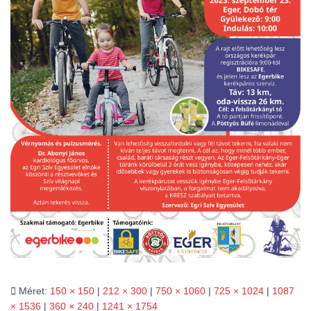
L
Á
S
A
Méret:
150 × 150
|
212 × 300
|
750 × 1060
|
725 × 1024
|
1087
× 1536
|
360 × 240
|
1241 × 1754