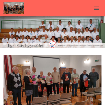
N
A
V
I
G
Á
C
I
Ó
B
E
-
/
K
I
K
A
P
C
S
O