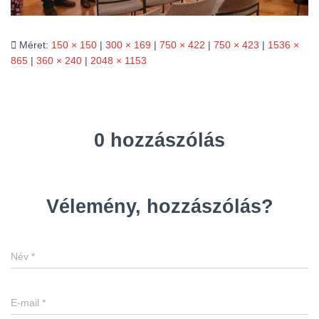
L
Á
S
A
Méret:
150 × 150
|
300 × 169
|
750 × 422
|
750 × 423
|
1536 ×
865
|
360 × 240
|
2048 × 1153
0 hozzászólás
Vélemény, hozzászólás?
Név
*
E-mail
*