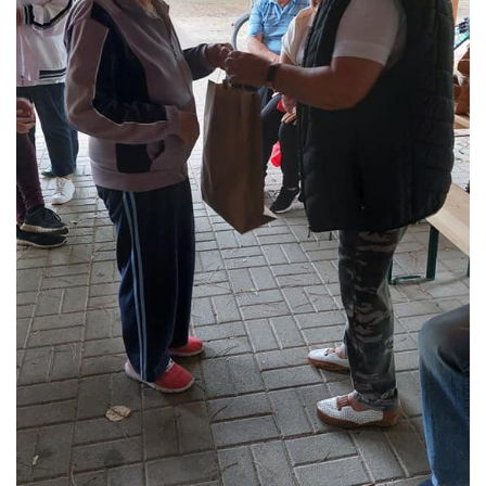
L
Á
S
A