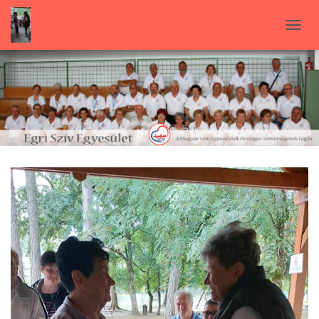
N
A
V
I
G
Á
C
I
Ó
B
E
-
/
K
I
K
A
P
C
S
O