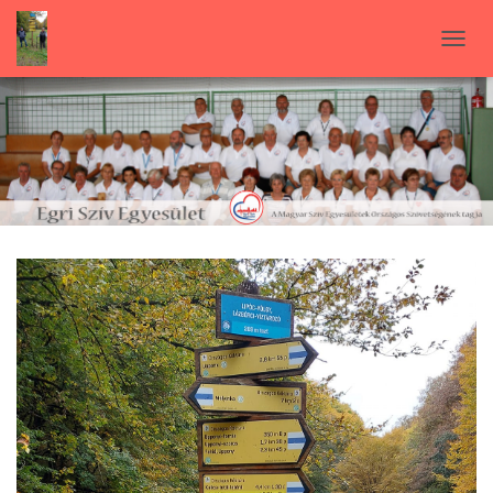
N
A
V
I
G
Á
C
I
Ó
B
E
-
/
K
I
K
A
P
C
S
O