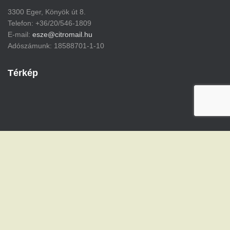
3300 Eger, Könyök út 8.
Telefon: +36/20/546-1809
E-mail:
esze@citromail.hu
Adószámunk: 18588701-1-10
Térkép
Hestia | Fejlesztő:
ThemeIsle