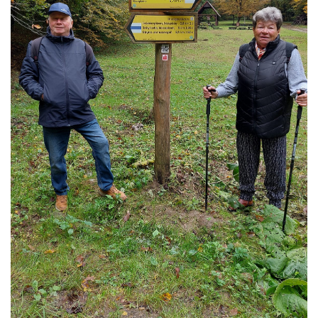
L
Á
S
A