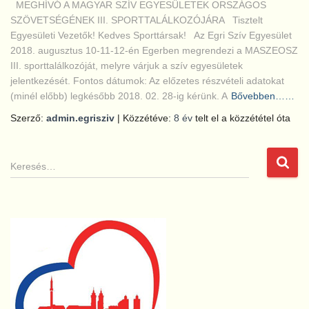
MEGHÍVÓ A MAGYAR SZÍV EGYESÜLETEK ORSZÁGOS
SZÖVETSÉGÉNEK III. SPORTTALÁLKOZÓJÁRA Tisztelt
Egyesületi Vezetők! Kedves Sporttársak! Az Egri Szív Egyesület
2018. augusztus 10-11-12-én Egerben megrendezi a MASZEOSZ
III. sporttalálkozóját, melyre várjuk a szív egyesületek
jelentkezését. Fontos dátumok: Az előzetes részvételi adatokat
(minél előbb) legkésőbb 2018. 02. 28-ig kérünk. A
Bővebben……
Szerző:
admin.egrisziv
| Közzétéve:
8 év
telt el a közzététel óta
K
e
r
e
s
é
s
: