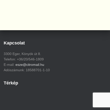
Kapcsolat
3300 Eger, Könyök út 8.
Telefon: +36/20/546-1809
E-mail:
esze@citromail.hu
Adószámunk: 18588701-1-10
Térkép