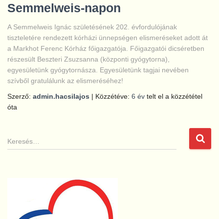
Semmelweis-napon
A Semmelweis Ignác születésének 202. évfordulójának
tiszteletére rendezett kórházi ünnepségen elismeréseket adott át
a Markhot Ferenc Kórház főigazgatója. Főigazgatói dicséretben
részesült Beszteri Zsuzsanna (központi gyógytorna),
egyesületünk gyógytornásza. Egyesületünk tagjai nevében
szívből gratulálunk az elismeréséhez!
Szerző:
admin.hacsilajos
| Közzétéve:
6 év
telt el a közzététel
óta
K
e
r
e
s
é
s
: