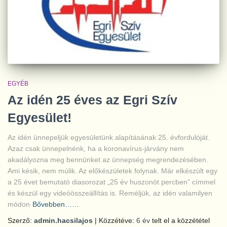
EGYÉB
Az idén 25 éves az Egri Szív
Egyesület!
Az idén ünnepeljük egyesületünk alapításának 25. évfordulóját.
Azaz csak ünnepelnénk, ha a koronavírus-járvány nem
akadályozna meg bennünket az ünnepség megrendezésében.
Ami késik, nem múlik. Az előkészületek folynak. Már elkészült egy
a 25 évet bemutató diasorozat „25 év huszonöt percben” címmel
és készül egy videóösszeállítás is. Reméljük, az idén valamilyen
módon
Bővebben……
Szerző:
admin.hacsilajos
| Közzétéve:
6 év
telt el a közzététel