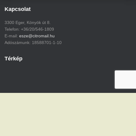
Kapcsolat
3300 Eger, Könyök út 8.
Telefon: +36/20/546-1809
E-mail:
esze@citromail.hu
Adószámunk: 18588701-1-10
Térkép