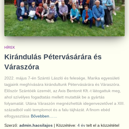
HÍREK
Kirándulás Pétervásárára és
Váraszóra
2022. május 7-én Szántó László és felesége, Marika egyesületi
tagjaink meghívására kirándultunk Pétervásárára és Váraszóra.
Először Szántóék üzemét, az Axis Bentonit Kft.-t látogattuk meg,
ahol szívélyes fogadtatás mellett mutatták be a gyártás
folyamatát. Utána Váraszón megnézhettük idegenvezetővel a XIII.
századból való templomot és a falu tájházát. A finom ebéd
elfogyasztása
Bővebben……
Szerző:
admin.hacsilajos
| Közzétéve:
4 év
telt el a közzététel