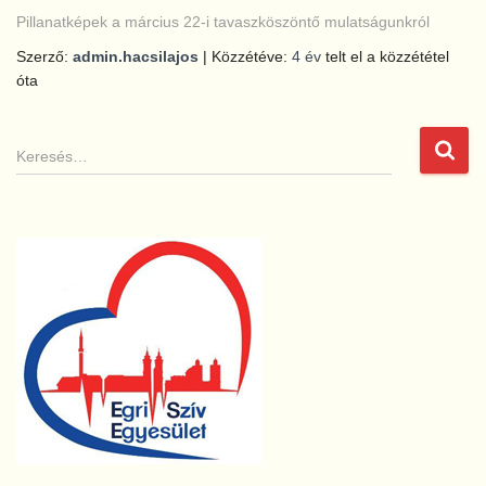
Pillanatképek a március 22-i tavaszköszöntő mulatságunkról
Szerző:
admin.hacsilajos
| Közzétéve:
4 év
telt el a közzététel
óta
K
e
r
e
s
é
s
: