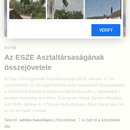
EGYÉB
Az ESZE Asztaltársaságának
összejövetele
Az Egri Szív Egyesület Asztaltársasága 2019. október 17-én
(csütörtökön) 16.30 órától tartotta soron következő összejövetelét
a Szent Imre Katolikus Általános Iskola Kossuth u. épületének I.
emeleti közösségi termében. A program Hekeli Sándor előadása
volt 1849. október 6. 170 éves évfordulójára „Most csend van, tél
és hó és halál” címmel.
Szerző:
admin.hacsilajos
| Közzétéve:
7 év
telt el a közzététel
óta