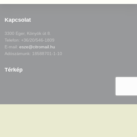
Kapcsolat
3300 Eger, Könyök út 8.
Telefon: +36/20/546-1809
E-mail:
esze@citromail.hu
Adószámunk: 18588701-1-10
Térkép