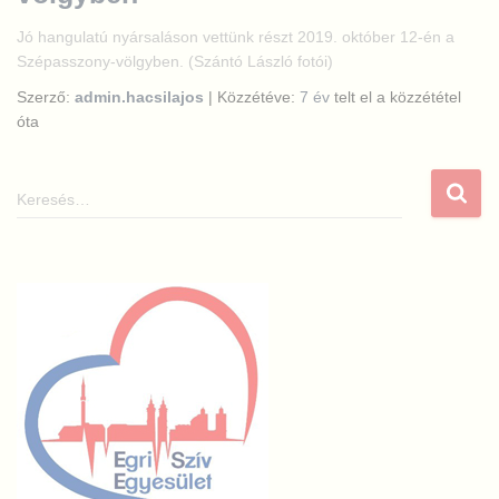
Jó hangulatú nyársaláson vettünk részt 2019. október 12-én a
Szépasszony-völgyben. (Szántó László fotói)
Szerző:
admin.hacsilajos
| Közzétéve:
7 év
telt el a közzététel
óta
K
e
r
e
s
é
s
: