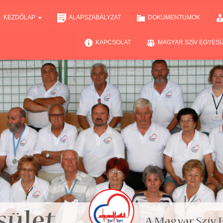
KEZDŐLAP
ALAPSZABÁLYZAT
DOKUMENTUMOK
KAPCSOLAT
MAGYAR SZÍV EGYES