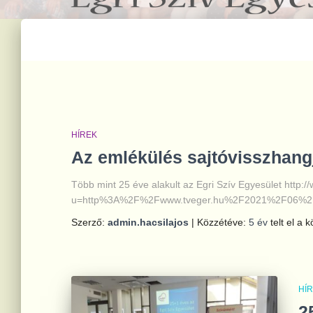
HÍREK
Az emlékülés sajtóvisszhang
Több mint 25 éve alakult az Egri Szív Egyesület http
u=http%3A%2F%2Fwww.tveger.hu%2F2021%2F06%2F
Szerző:
admin.hacsilajos
| Közzétéve:
5 év
telt el a 
HÍ
2