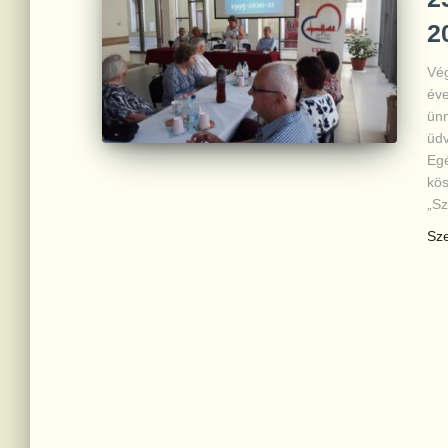
2
Vég
éve
ünn
üdv
Egé
kös
„Sz
Sz