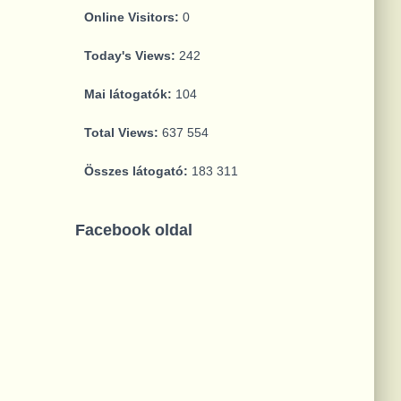
Online Visitors:
0
Today's Views:
242
Mai látogatók:
104
Total Views:
637 554
Összes látogató:
183 311
Facebook oldal