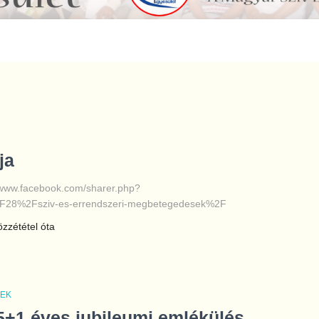
ja
://www.facebook.com/sharer.php?
28%2Fsziv-es-errendszeri-megbetegedesek%2F
közzététel óta
REK
5+1 éves jubileumi emlékülés