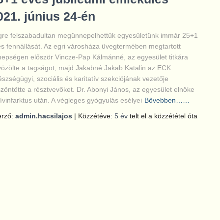
021. június 24-én
re felszabadultan megünnepelhettük egyesületünk immár 25+1
s fennállását. Az egri városháza üvegtermében megtartott
epségen először Vincze-Pap Kálmánné, az egyesület titkára
özölte a tagságot, majd Jakabné Jakab Katalin az ECK
szségügyi, szociális és karitatív szekciójának vezetője
zöntötte a résztvevőket. Dr. Abonyi János, az egyesület elnöke
ívinfarktus után. A végleges gyógyulás esélyei
Bővebben……
erző:
admin.hacsilajos
| Közzétéve:
5 év
telt el a közzététel óta