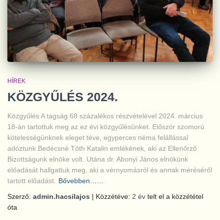
HÍREK
KÖZGYŰLÉS 2024.
Közgyűlés A tagság 68 százalékos részvételével 2024. március
18-án tartottuk meg az ez évi közgyűlésünket. Először szomorú
kötelességünknek eleget téve, egyperces néma felállással
adóztunk Bedécsné Tóth Katalin emlékének, aki az Ellenőrző
Bizottságunk elnöke volt. Utána dr. Abonyi János elnökünk
előadását hallgattuk meg, aki a vérnyomásról és annak méréséről
tartott előadást.
Bővebben……
Szerző:
admin.hacsilajos
| Közzétéve:
2 év
telt el a közzététel
óta