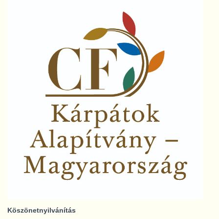
Köszönetnyilvánítás