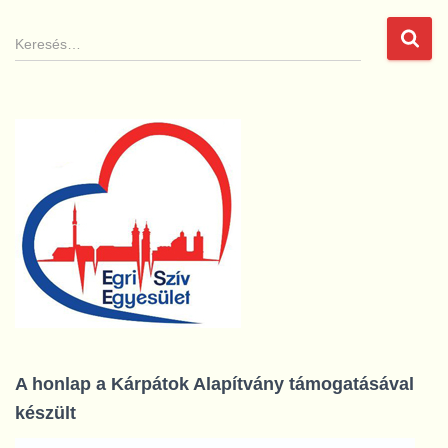
K
e
r
e
s
é
s
:
A honlap a Kárpátok Alapítvány támogatásával
készült