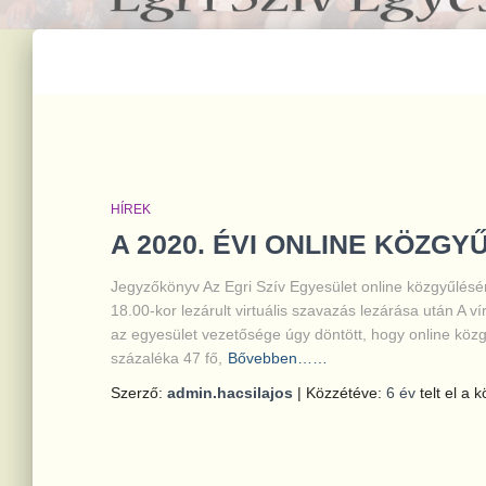
HÍREK
A 2020. ÉVI ONLINE KÖZG
Jegyzőkönyv Az Egri Szív Egyesület online közgyűlés
18.00-kor lezárult virtuális szavazás lezárása után A vír
az egyesület vezetősége úgy döntött, hogy online közgy
százaléka 47 fő,
Bővebben……
Szerző:
admin.hacsilajos
| Közzétéve:
6 év
telt el a 