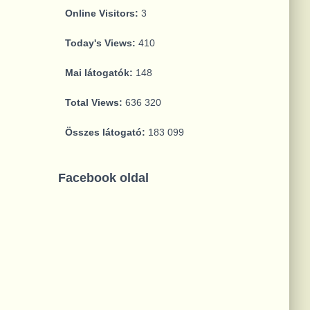
Online Visitors:
3
Today's Views:
410
Mai látogatók:
148
Total Views:
636 320
Összes látogató:
183 099
Facebook oldal