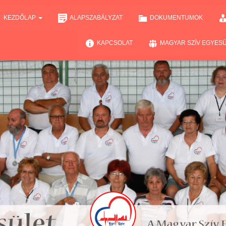
KEZDŐLAP
ALAPSZABÁLYZAT
DOKUMENTUMOK
KAPCSOLAT
MAGYAR SZÍV EGYES