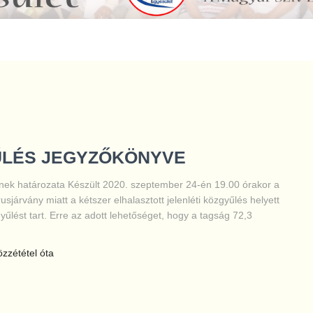
YŰLÉS JEGYZŐKÖNYVE
ének határozata Készült 2020. szeptember 24-én 19.00 órakor a
usjárvány miatt a kétszer elhalasztott jelenléti közgyűlés helyett
űlést tart. Erre az adott lehetőséget, hogy a tagság 72,3
közzététel óta