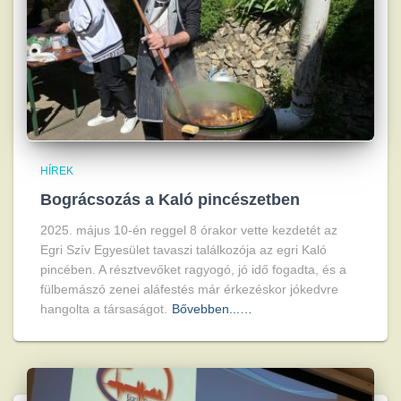
HÍREK
Bográcsozás a Kaló pincészetben
2025. május 10-én reggel 8 órakor vette kezdetét az
Egri Szív Egyesület tavaszi találkozója az egri Kaló
pincében. A résztvevőket ragyogó, jó idő fogadta, és a
fülbemászó zenei aláfestés már érkezéskor jókedvre
hangolta a társaságot.
Bővebben...…