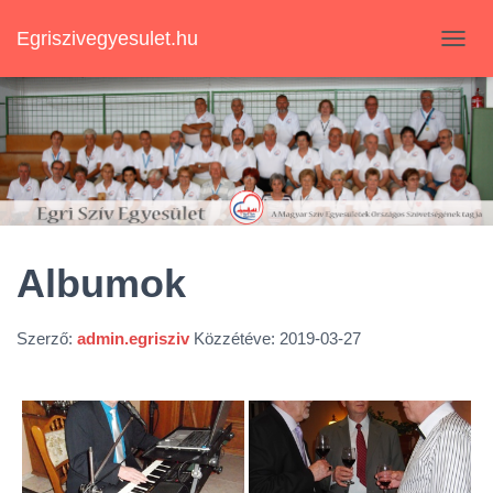
Egriszivegyesulet.hu
N
A
V
I
G
Á
C
I
Ó
B
E
Albumok
-
/
K
Szerző:
admin.egrisziv
Közzétéve:
2019-03-27
I
K
A
P
C
S
O