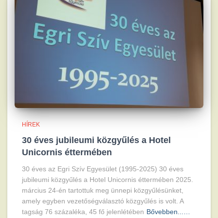
HÍREK
30 éves jubileumi közgyűlés a Hotel
Unicornis éttermében
30 éves az Egri Szív Egyesület (1995-2025) 30 éves
jubileumi közgyűlés a Hotel Unicornis éttermében 2025.
március 24-én tartottuk meg ünnepi közgyűlésünket,
amely egyben vezetőségválasztó közgyűlés is volt. A
tagság 76 százaléka, 45 fő jelenlétében
Bővebben...…