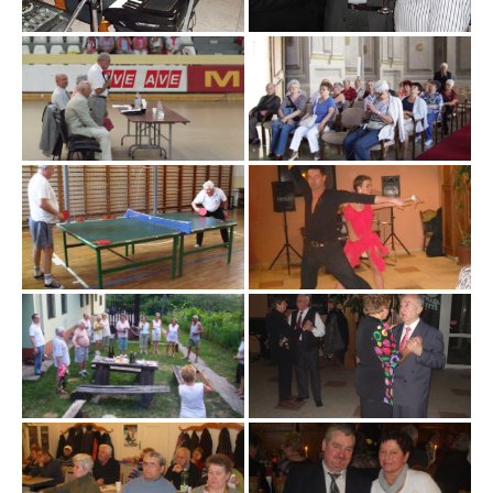
L
Á
S
A