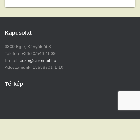
Kapcsolat
3300 Eger, Könyök út 8.
Telefon: +36/20/546-1809
E-mail:
esze@citromail.hu
Adószámunk: 18588701-1-10
Térkép