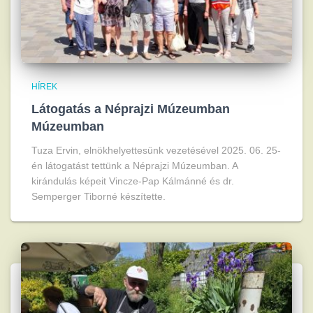
HÍREK
Látogatás a Néprajzi Múzeumban
Múzeumban
Tuza Ervin, elnökhelyettesünk vezetésével 2025. 06. 25-
én látogatást tettünk a Néprajzi Múzeumban. A
kirándulás képeit Vincze-Pap Kálmánné és dr.
Semperger Tiborné készítette.