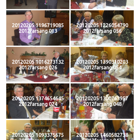
L
Á
S
A
20120205 1196719085
20120205 1226054790
2012farsang 013
2012farsang 056
20120205 1016273132
20120205 1390310203
2012farsang 026
2012farsang 054
20120205 1374654645
20120205 1300763957
2012farsang 024
2012farsang 048
20120205 1093375675
20120205 1460582738