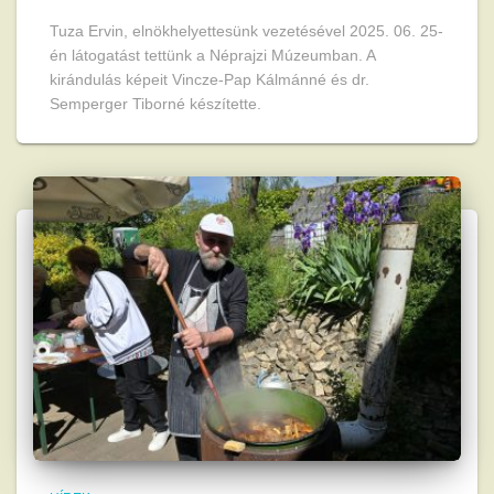
Tuza Ervin, elnökhelyettesünk vezetésével 2025. 06. 25-
én látogatást tettünk a Néprajzi Múzeumban. A
kirándulás képeit Vincze-Pap Kálmánné és dr.
Semperger Tiborné készítette.