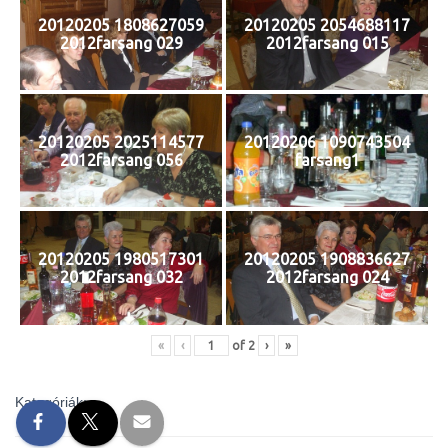
20120205 1808627059
20120205 2054688117
2012farsang 029
2012farsang 015
20120205 2025114577
20120206 1090743504
2012farsang 056
farsang1
20120205 1980517301
20120205 1908836627
2012farsang 032
2012farsang 024
«
‹
of
2
›
»
Kategóriák: