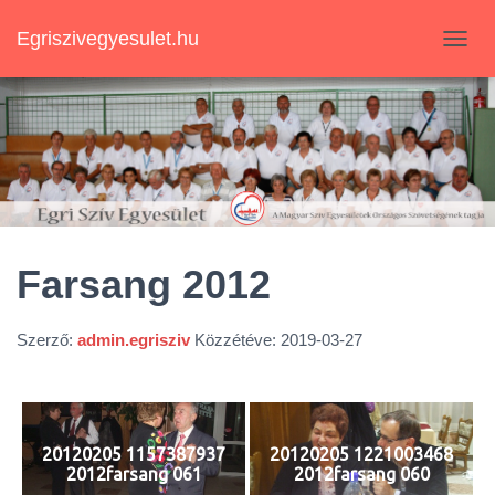
Egriszivegyesulet.hu
N
A
V
I
G
Á
C
I
Ó
B
E
Farsang 2012
-
/
K
Szerző:
admin.egrisziv
Közzétéve:
2019-03-27
I
K
A
P
C
20120205 1157387937
20120205 1221003468
S
2012farsang 061
2012farsang 060
O