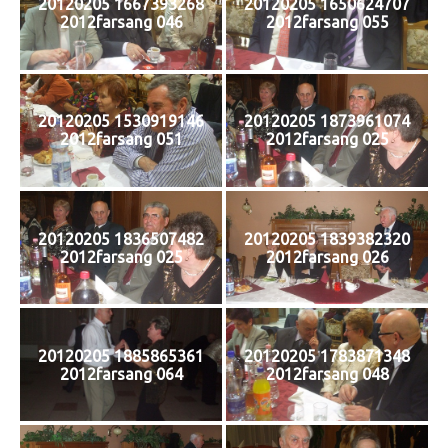
20120205 1667393268
20120205 1650624707
2012farsang 046
2012farsang 055
20120205 1530919146
20120205 1873961074
2012farsang 051
2012farsang 025
20120205 1836507482
20120205 1839382320
2012farsang 025
2012farsang 026
20120205 1885865361
20120205 1783871348
2012farsang 064
2012farsang 048