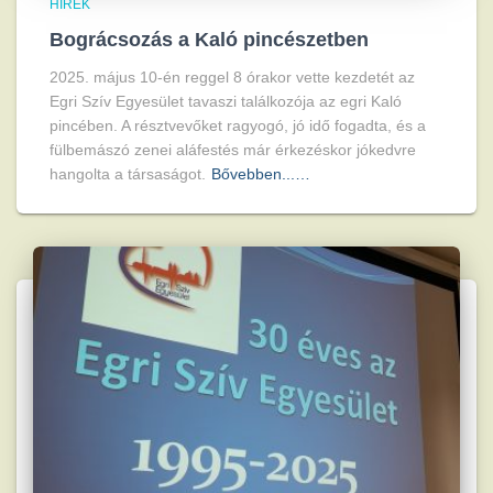
HÍREK
Bográcsozás a Kaló pincészetben
2025. május 10-én reggel 8 órakor vette kezdetét az
Egri Szív Egyesület tavaszi találkozója az egri Kaló
pincében. A résztvevőket ragyogó, jó idő fogadta, és a
fülbemászó zenei aláfestés már érkezéskor jókedvre
hangolta a társaságot.
Bővebben...…