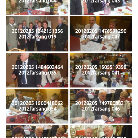
2012farsang 044
2012farsang 043
20120205 1342151356
20120205 1476991290
2012farsang 019
2012farsang 047
20120205 1484602464
20120205 1505519398
2012farsang 035
2012farsang 041
20120205 1500418062
20120205 1497803821
2012farsang 054
2012farsang 046