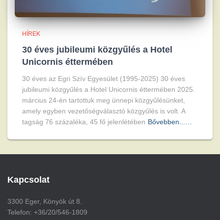
HÍREK
30 éves jubileumi közgyűlés a Hotel
Unicornis éttermében
30 éves az Egri Szív Egyesület (1995-2025) 30 éves
jubileumi közgyűlés a Hotel Unicornis éttermében 2025.
március 24-én tartottuk meg ünnepi közgyűlésünket,
amely egyben vezetőségválasztó közgyűlés is volt. A
tagság 76 százaléka, 45 fő jelenlétében
Bővebben...…
Kapcsolat
3300 Eger, Könyök út 8.
Telefon: +36/20/546-1809