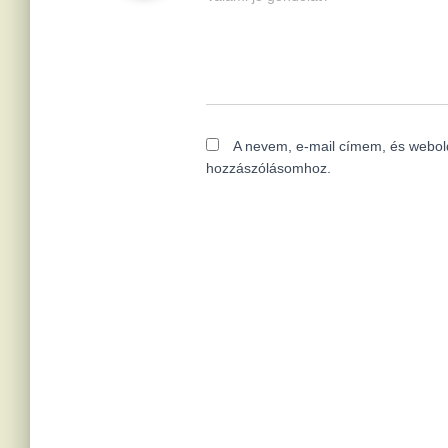
A nevem, e-mail címem, és webo
hozzászólásomhoz.