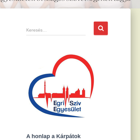
K
e
r
e
s
é
s
:
A honlap a Kárpátok