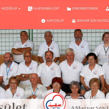
KEZDŐLAP
ALAPSZABÁLYZAT
DOKUMENTUMOK
KAPCSOLAT
MAGYAR SZÍV EGYES