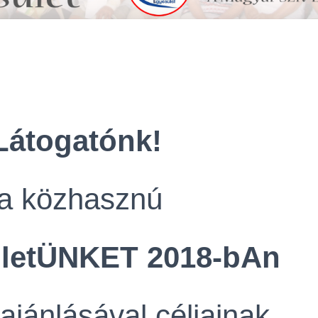
 Látogatónk!
a közhasznú
ületÜNKET 2018-bAn
ajánlásával céljainak