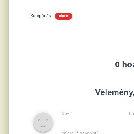
Kategóriák:
HÍREK
0 ho
Vélemény,
Név
*
E-
Valami jó gondolat?