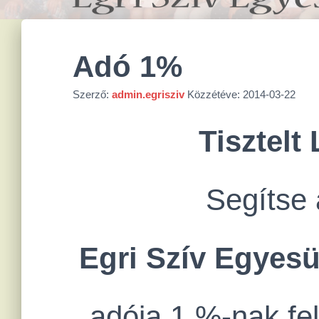
Adó 1%
Szerző:
admin.egrisziv
Közzétéve:
2014-03-22
Tisztelt
Segítse 
Egri Szív Egyes
adója 1 %-nak fel