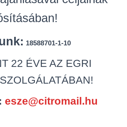
sításában!
unk:
18588701-1-10
T 22 ÉVE AZ EGRI
 SZOLGÁLATÁBAN!
:
esze@citromail.hu