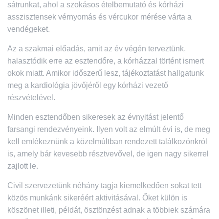
sátrunkat, ahol a szokásos ételbemutató és kórházi
asszisztensek vérnyomás és vércukor mérése várta a
vendégeket.
Az a szakmai előadás, amit az év végén terveztünk,
halasztódik erre az esztendőre, a kórházzal történt ismert
okok miatt. Amikor időszerű lesz, tájékoztatást hallgatunk
meg a kardiológia jövőjéről egy kórházi vezető
részvételével.
Minden esztendőben sikeresek az évnyitást jelentő
farsangi rendezvényeink. Ilyen volt az elmúlt évi is, de meg
kell emlékeznünk a közelmúltban rendezett találkozónkról
is, amely bár kevesebb résztvevővel, de igen nagy sikerrel
zajlott le.
Civil szervezetünk néhány tagja kiemelkedően sokat tett
közös munkánk sikeréért aktivitásával. Őket külön is
köszönet illeti, példát, ösztönzést adnak a többiek számára