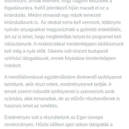
viszonozni, annak ellenére, hogy nagyon készültek a
fogadásunkra. Kellő jelentkező híján maradt el ez a
kirándulás. Miként elmaradt egy másik tervezett
kirándulásunk is. Az okokat sorra kell vennünk, többnyire
nyilván anyagiakkal magyarázható a gyérebb érdeklődés,
ám az is lehet, hogy megfelelőbb helyet és programot kell
választanunk. A miskolciakkal mindenképpen találkoznunk
kell még a nyár előtt. Sikeres volt viszont budapesti
színházi látogatásunk, ennek folytatása mindenképpen
indokolt.
A mentőállomással együttműködve életmentő tanfolyamot
tartottunk, akik részt vettek, eredményesnek tartják. A
tervek szerint második tanfolyamot is szervezünk azok
számára, akik kimaradtak, de az előzőn résztvevőknek is
hasznos lehet az ismétlés.
Eredményes volt a részvételünk az Eger ünnepe
rendezvényen. Hűvös időben igen sokan látogatták a