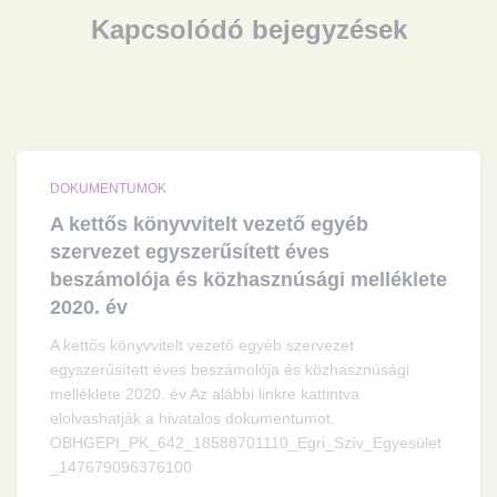
Kapcsolódó bejegyzések
DOKUMENTUMOK
A kettős könyvvitelt vezető egyéb
szervezet egyszerűsített éves
beszámolója és közhasznúsági melléklete
2020. év
A kettős könyvvitelt vezető egyéb szervezet
egyszerűsített éves beszámolója és közhasznúsági
melléklete 2020. év Az alábbi linkre kattintva
elolvashatják a hivatalos dokumentumot.
OBHGEPI_PK_642_18588701110_Egri_Szív_Egyesület
_147679096376100