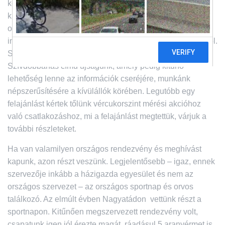
L
közhasznú egyesületként. Önállóságunk
Á
kihangsúlyozásával igyekszünk kapcsolatot tartani az
S
országos szervezettel, annak érdekében, hogy minél több
A
információval rendelkezzünk társszervezeteink munkájáról.
Sajnos továbbra sem jelenik meg az országos terjesztésű
Szívdobbanás című újságunk, amely pedig kitűnő
lehetőség lenne az információk cseréjére, munkánk
népszerűsítésére a kívülállók körében. Legutóbb egy
felajánlást kértek tőlünk vércukorszint mérési akcióhoz
való csatlakozáshoz, mi a felajánlást megtettük, várjuk a
további részleteket.
Ha van valamilyen országos rendezvény és meghívást
kapunk, azon részt veszünk. Legjelentősebb – igaz, ennek
szervezője inkább a házigazda egyesület és nem az
országos szervezet – az országos sportnap és orvos
találkozó. Az elmúlt évben Nagyatádon vettünk részt a
sportnapon. Kitűnően megszervezett rendezvény volt,
csapatunk igen jól érezte magát, ráadásul 5 aranyérmet is