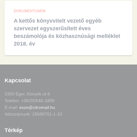
DOKUMENTUMOK
A kettős könyvvitelt vezető egyéb
szervezet egyszerűsített éves
beszámolója és közhasznúsági melléklet
2018. év
Kapcsolat
3300 Eger, Könyök út 8.
Telefon: +36/20/546-1809
E-mail:
esze@citromail.hu
Adószámunk: 18588701-1-10
Térkép