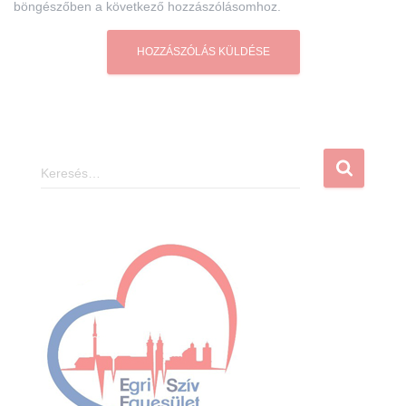
böngészőben a következő hozzászólásomhoz.
K
e
r
e
s
é
s
: