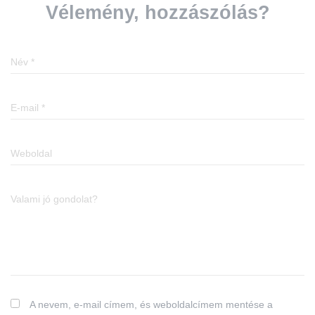
Vélemény, hozzászólás?
Név
*
E-mail
*
Weboldal
Valami jó gondolat?
A nevem, e-mail címem, és weboldalcímem mentése a