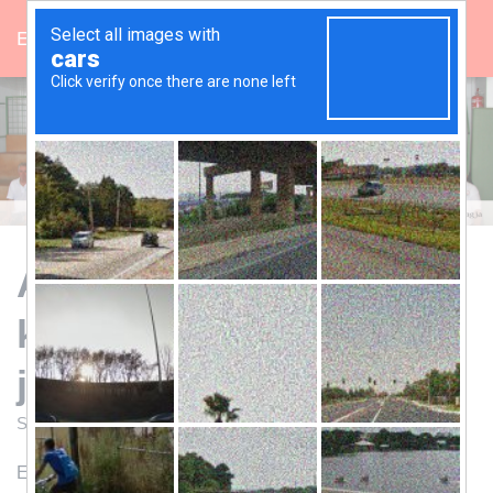
Egriszivegyesulet.hu
N
A
V
I
G
Á
C
I
Ó
B
E
Az Egri Szív Egyesület
-
/
közhasznúsági
K
I
K
jelentése a 2008. évről
A
P
Szerző:
admin.egrisziv
Közzétéve:
2016-09-02
C
S
Egyesületünk, mint ismert, 2005 óta működik önálló
O