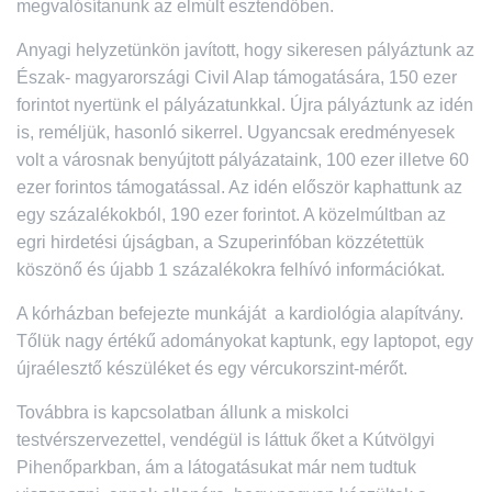
megvalósítanunk az elmúlt esztendőben.
Anyagi helyzetünkön javított, hogy sikeresen pályáztunk az
Észak- magyarországi Civil Alap támogatására, 150 ezer
forintot nyertünk el pályázatunkkal. Újra pályáztunk az idén
is, reméljük, hasonló sikerrel. Ugyancsak eredményesek
volt a városnak benyújtott pályázataink, 100 ezer illetve 60
ezer forintos támogatással. Az idén először kaphattunk az
egy százalékokból, 190 ezer forintot. A közelmúltban az
egri hirdetési újságban, a Szuperinfóban közzétettük
köszönő és újabb 1 százalékokra felhívó információkat.
A kórházban befejezte munkáját a kardiológia alapítvány.
Tőlük nagy értékű adományokat kaptunk, egy laptopot, egy
újraélesztő készüléket és egy vércukorszint-mérőt.
Továbbra is kapcsolatban állunk a miskolci
testvérszervezettel, vendégül is láttuk őket a Kútvölgyi
Pihenőparkban, ám a látogatásukat már nem tudtuk