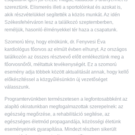
szereztünk. Elismerés illeti a sportolóinkat és azokat is,
akik részvételükkel segítették a közös munkát. Az idén
Székesfehérváron lesz a találkozó szeptemberben,
reméljük, hasonló élményekkel tér haza a csapatunk.
Szomorú tény, hogy elnökünk, dr. Fenyvesi Éva
kardiológus főorvos az elmúlt évben elhunyt. Az országos
találkozón az összes résztvevő előtt emlékeztünk meg a
főorvosnőről, méltattuk tevékenységét. Ez a szomorú
esemény adja többek között aktualitását annak, hogy kellő
előkészítéssel a közgyűlésünkön új vezetőséget
válasszunk.
Programtervünkben természetesen a legfontosabbként az
alapító okiratunkban megfogalmazottak szerepelnek: az
egészség megőrzése, a rehabilitáció segítése, az
egészséges életmód propagandája, közösségi életünk
eseményeinek gyarapítása. Mindezt részben sikerült