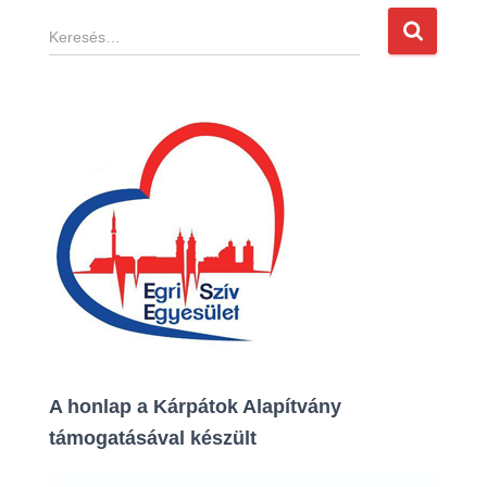
K
e
r
e
s
é
s
:
A honlap a Kárpátok Alapítvány
támogatásával készült