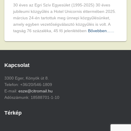
30 éves az Egri Szív Egyesület (1995-2025) 30 éves
jubileumi közgyűlés a Hotel Unicornis éttermében 2025.
március 24-én tartottuk meg ünnepi közgyűlésünket,
amely egyben vezetőségválasztó közgyűlés is volt. A
tagság 76 százaléka, 45 fő jelenlétében
Bővebben...…
Kapcsolat
3300 Eger, Könyök út 8.
Telefon: +36/20/546-1809
E-mail:
esze@citromail.hu
Adószámunk: 18588701-1-10
Térkép