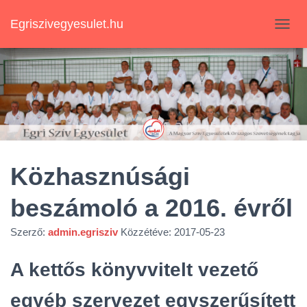
Egriszivegyesulet.hu
N
A
V
I
G
Á
C
I
Ó
B
E
Közhasznúsági
-
/
beszámoló a 2016. évről
K
I
K
Szerző:
admin.egrisziv
Közzétéve:
2017-05-23
A
P
A kettős könyvvitelt vezető
C
S
egyéb szervezet egyszerűsített
O