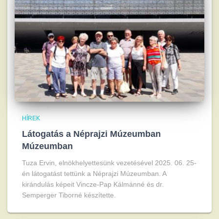
HÍREK
Látogatás a Néprajzi Múzeumban
Múzeumban
Tuza Ervin, elnökhelyettesünk vezetésével 2025. 06. 25-
én látogatást tettünk a Néprajzi Múzeumban. A
kirándulás képeit Vincze-Pap Kálmánné és dr.
Semperger Tiborné készítette.