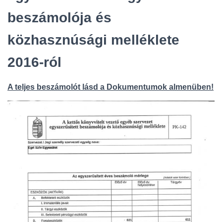
L
Á
beszámolója és
S
A
közhasznúsági melléklete
2016-ról
A teljes beszámolót lásd a Dokumentumok almenüben!