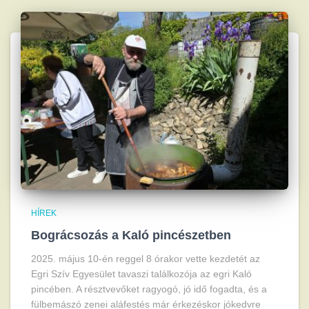
HÍREK
Bográcsozás a Kaló pincészetben
2025. május 10-én reggel 8 órakor vette kezdetét az
Egri Szív Egyesület tavaszi találkozója az egri Kaló
pincében. A résztvevőket ragyogó, jó idő fogadta, és a
fülbemászó zenei aláfestés már érkezéskor jókedvre