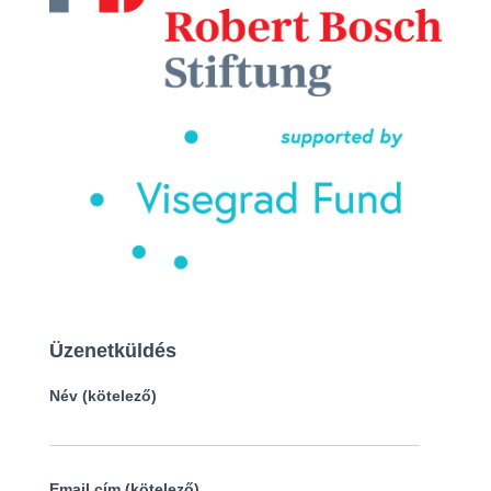
Üzenetküldés
Név (kötelező)
Email cím (kötelező)