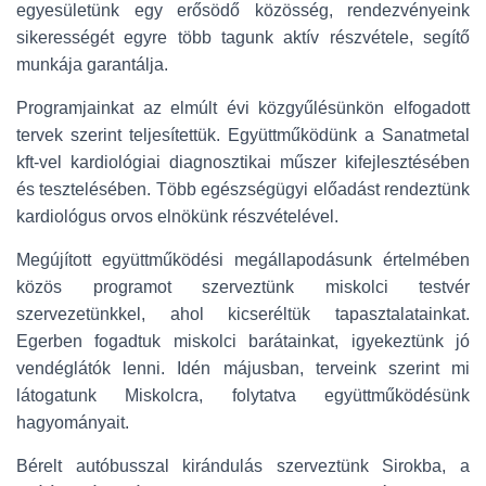
egyesületünk egy erősödő közösség, rendezvényeink
sikerességét egyre több tagunk aktív részvétele, segítő
munkája garantálja.
Programjainkat az elmúlt évi közgyűlésünkön elfogadott
tervek szerint teljesítettük. Együttműködünk a Sanatmetal
kft-vel kardiológiai diagnosztikai műszer kifejlesztésében
és tesztelésében. Több egészségügyi előadást rendeztünk
kardiológus orvos elnökünk részvételével.
Megújított együttműködési megállapodásunk értelmében
közös programot szerveztünk miskolci testvér
szervezetünkkel, ahol kicseréltük tapasztalatainkat.
Egerben fogadtuk miskolci barátainkat, igyekeztünk jó
vendéglátók lenni. Idén májusban, terveink szerint mi
látogatunk Miskolcra, folytatva együttműködésünk
hagyományait.
Bérelt autóbusszal kirándulás szerveztünk Sirokba, a