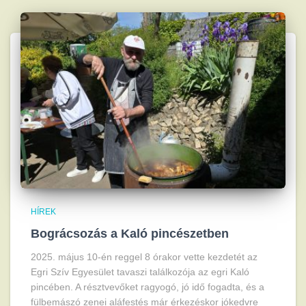
HÍREK
Bográcsozás a Kaló pincészetben
2025. május 10-én reggel 8 órakor vette kezdetét az
Egri Szív Egyesület tavaszi találkozója az egri Kaló
pincében. A résztvevőket ragyogó, jó idő fogadta, és a
fülbemászó zenei aláfestés már érkezéskor jókedvre