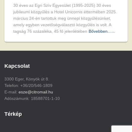
30 éves az Egri Szív Egyesület (1995-2025) 30 éves
jubileumi közgyűlés a Hotel Unicornis éttermében 2025.
március 24-én tartottuk meg ünnepi közgyűlésünket,
amely egyben vezetőségválasztó közgyűlés is volt. A
tagság 76 százaléka, 45 fő jelenlétében
Bővebben...…
Kapcsolat
3300 Eger, Könyök út 8.
Telefon: +36/20/546-1809
E-mail:
esze@citromail.hu
Adószámunk: 18588701-1-10
Térkép