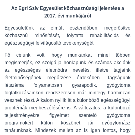
L
Á
Az Egri Szív Egyesület közhasznúsági jelentése a
S
2017. évi munkájáról
A
Egyesületünk az elmúlt esztendőben, megerősítve
közhasznú minősítését, folytatta rehabilitációs és
egészségügyi felvilágosító tevékenységét.
Fő célunk volt, hogy munkánkat minél többen
megismerjék, ez szolgálja honlapunk és számos akciónk
az egészséges életmódra nevelés, illetve tagjaink
életminőségének megőrzése érdekében. Tagságunk
létszáma folyamatosan gyarapodik, gyógytorna
foglalkozásainkon rendszeresen már mintegy harmincan
vesznek részt. Alkalom nyílik itt a különböző egészségügyi
problémák megbeszélésére is. A változatos, a különböző
teljesítményekre figyelmet szentelő gyógytorna
programokért külön köszönet jár gyógytornász
tanárunknak. Mindezek mellett az is igen fontos, hogy