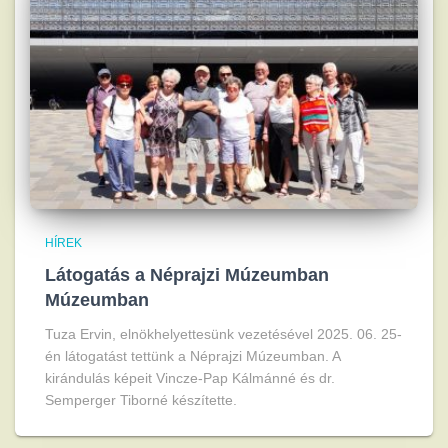
HÍREK
Látogatás a Néprajzi Múzeumban
Múzeumban
Tuza Ervin, elnökhelyettesünk vezetésével 2025. 06. 25-
én látogatást tettünk a Néprajzi Múzeumban. A
kirándulás képeit Vincze-Pap Kálmánné és dr.
Semperger Tiborné készítette.