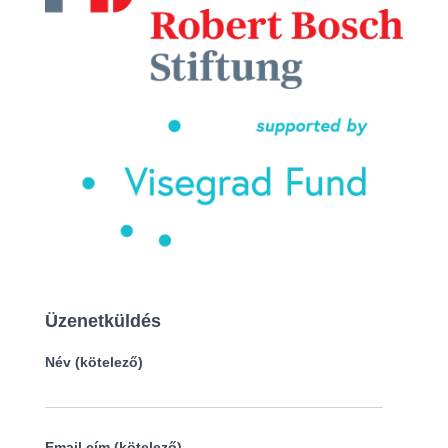
Üzenetküldés
Név (kötelező)
Email cím (kötelező)