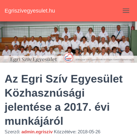
Egriszivegyesulet.hu
N
A
V
I
G
Á
C
I
Ó
B
E
Az Egri Szív Egyesület
-
/
Közhasznúsági
K
I
K
jelentése a 2017. évi
A
P
munkájáról
C
S
Szerző:
admin.egrisziv
Közzétéve:
2018-05-26
O