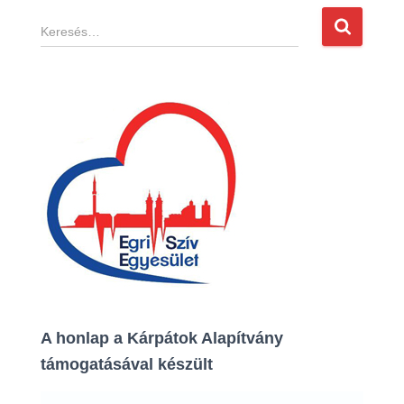
K
e
r
e
s
é
s
:
A honlap a Kárpátok Alapítvány
támogatásával készült