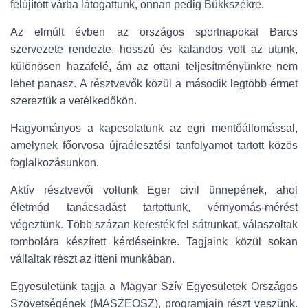
felújított várba látogattunk, onnan pedig Bükkszékre.
Az elmúlt évben az országos sportnapokat Barcs
szervezete rendezte, hosszú és kalandos volt az utunk,
különösen hazafelé, ám az ottani teljesítményünkre nem
lehet panasz. A résztvevők közül a második legtöbb érmet
szereztük a vetélkedőkön.
Hagyományos a kapcsolatunk az egri mentőállomással,
amelynek főorvosa újraélesztési tanfolyamot tartott közös
foglalkozásunkon.
Aktív résztvevői voltunk Eger civil ünnepének, ahol
életmód tanácsadást tartottunk, vérnyomás-mérést
végeztünk. Több százan keresték fel sátrunkat, válaszoltak
tombolára készített kérdéseinkre. Tagjaink közül sokan
vállaltak részt az itteni munkában.
Egyesületünk tagja a Magyar Szív Egyesületek Országos
Szövetségének (MASZEOSZ), programjain részt veszünk.