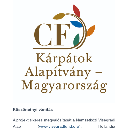
Köszönetnyilvánítás
A projekt sikeres megvalósítását a Nemzetközi Visegrádi
Alap (
www.visegradfund.org
), Hollandia