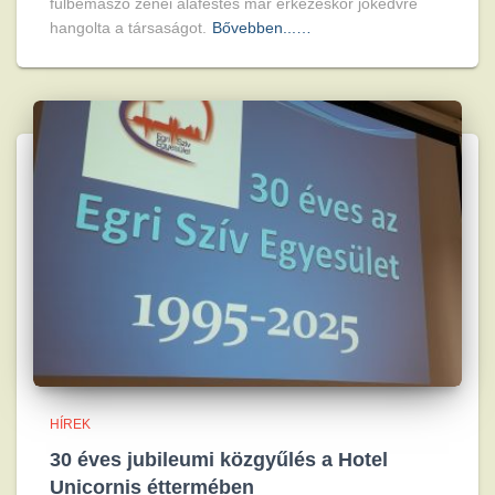
fülbemászó zenei aláfestés már érkezéskor jókedvre
hangolta a társaságot.
Bővebben...…
HÍREK
30 éves jubileumi közgyűlés a Hotel
Unicornis éttermében