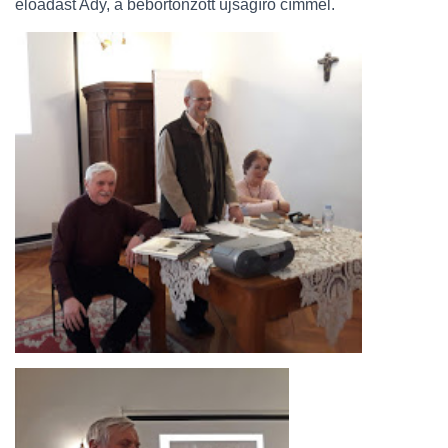
L
előadást Ady, a bebörtönzött újságíró címmel.
Á
S
A