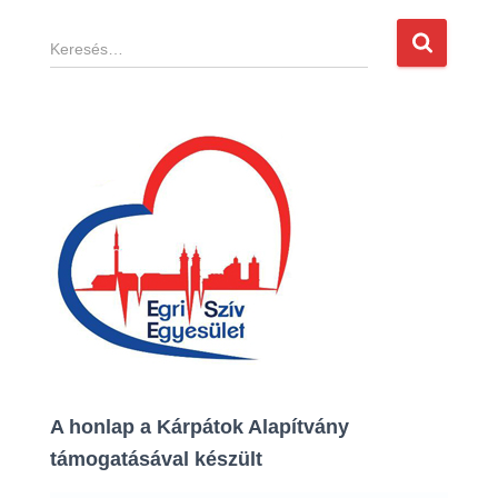
K
e
r
e
s
é
s
:
A honlap a Kárpátok Alapítvány
támogatásával készült