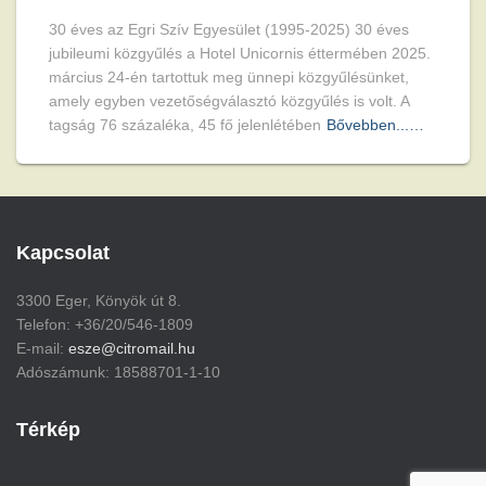
30 éves az Egri Szív Egyesület (1995-2025) 30 éves
jubileumi közgyűlés a Hotel Unicornis éttermében 2025.
március 24-én tartottuk meg ünnepi közgyűlésünket,
amely egyben vezetőségválasztó közgyűlés is volt. A
tagság 76 százaléka, 45 fő jelenlétében
Bővebben...…
Kapcsolat
3300 Eger, Könyök út 8.
Telefon: +36/20/546-1809
E-mail:
esze@citromail.hu
Adószámunk: 18588701-1-10
Térkép