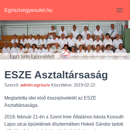
Egriszivegyesulet.hu
N
A
V
I
G
Á
C
I
Ó
B
E
ESZE Asztaltársaság
-
/
Szerző:
admin.egrisziv
Közzétéve:
2019-02-22
K
I
K
Megtartotta idei első összejövetelét az ESZE
A
Asztaltársasága.
P
C
2019. február 21-én a Szent Imre Általános Iskola Kossuth
S
Lajos utcai épületének dísztermében Hekeli Sándor tartott
O