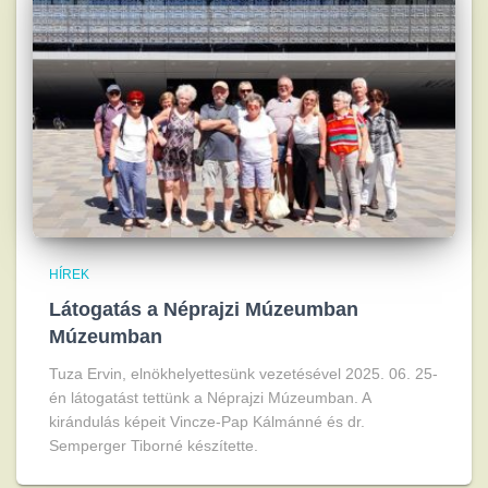
HÍREK
Látogatás a Néprajzi Múzeumban
Múzeumban
Tuza Ervin, elnökhelyettesünk vezetésével 2025. 06. 25-
én látogatást tettünk a Néprajzi Múzeumban. A
kirándulás képeit Vincze-Pap Kálmánné és dr.
Semperger Tiborné készítette.