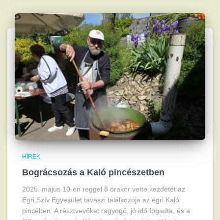
HÍREK
Bográcsozás a Kaló pincészetben
2025. május 10-én reggel 8 órakor vette kezdetét az
Egri Szív Egyesület tavaszi találkozója az egri Kaló
pincében. A résztvevőket ragyogó, jó idő fogadta, és a