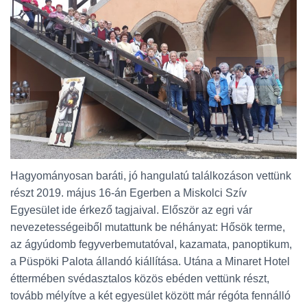
L
Á
S
A
Hagyományosan baráti, jó hangulatú találkozáson vettünk
részt 2019. május 16-án Egerben a Miskolci Szív
Egyesület ide érkező tagjaival. Először az egri vár
nevezetességeiből mutattunk be néhányat: Hősök terme,
az ágyúdomb fegyverbemutatóval, kazamata, panoptikum,
a Püspöki Palota állandó kiállítása. Utána a Minaret Hotel
éttermében svédasztalos közös ebéden vettünk részt,
tovább mélyítve a két egyesület között már régóta fennálló