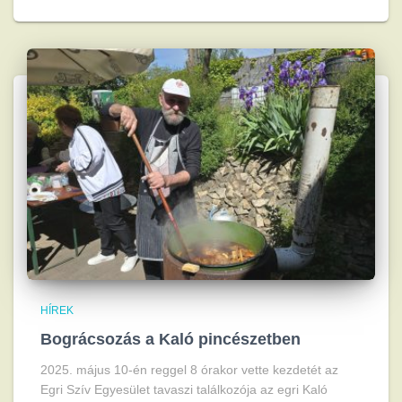
HÍREK
Bográcsozás a Kaló pincészetben
2025. május 10-én reggel 8 órakor vette kezdetét az
Egri Szív Egyesület tavaszi találkozója az egri Kaló