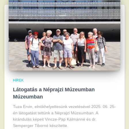
HÍREK
Látogatás a Néprajzi Múzeumban
Múzeumban
Tuza Ervin, elnökhelyettesünk vezetésével 2025. 06. 25-
én látogatást tettünk a Néprajzi Múzeumban. A
kirándulás képeit Vincze-Pap Kálmánné és dr.
Semperger Tiborné készítette.