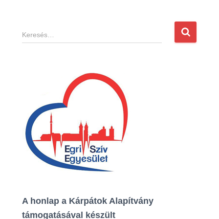
K
e
r
e
s
é
s
:
A honlap a Kárpátok Alapítvány
támogatásával készült