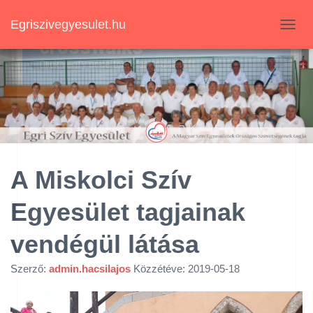
Egriszivegyesulet.hu
N
A
V
I
G
Á
C
I
Ó
B
E
A Miskolci Szív
-
/
Egyesület tagjainak
K
I
K
vendégül látása
A
P
Szerző:
admin.hacsilajos
Közzétéve:
2019-05-18
C
S
O