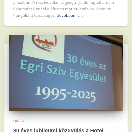
pincében. A résztvevőket ragyogó, jó idő fogadta, és a
fülbemászó zenei aláfestés már érkezéskor jókedvre
hangolta a társaságot.
Bővebben...…
HÍREK
30 éves jubileumi közgyűlés a Hotel