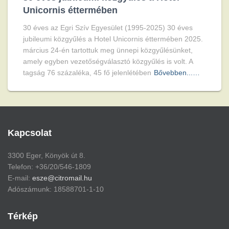
Unicornis éttermében
30 éves az Egri Szív Egyesület (1995-2025) 30 éves
jubileumi közgyűlés a Hotel Unicornis éttermében 2025.
március 24-én tartottuk meg ünnepi közgyűlésünket,
amely egyben vezetőségválasztó közgyűlés is volt. A
tagság 76 százaléka, 45 fő jelenlétében
Bővebben...…
Kapcsolat
3300 Eger, Könyök út 8.
Telefon: +36/20/546-1809
E-mail:
esze@citromail.hu
Adószámunk: 18588701-1-10
Térkép