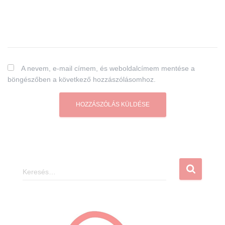
A nevem, e-mail címem, és weboldalcímem mentése a
böngészőben a következő hozzászólásomhoz.
K
e
r
e
s
é