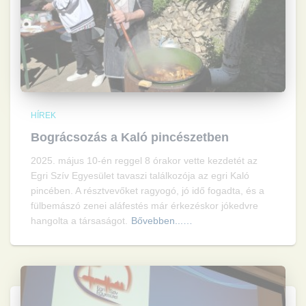
HÍREK
Bográcsozás a Kaló pincészetben
2025. május 10-én reggel 8 órakor vette kezdetét az
Egri Szív Egyesület tavaszi találkozója az egri Kaló
pincében. A résztvevőket ragyogó, jó idő fogadta, és a
fülbemászó zenei aláfestés már érkezéskor jókedvre
hangolta a társaságot.
Bővebben...…