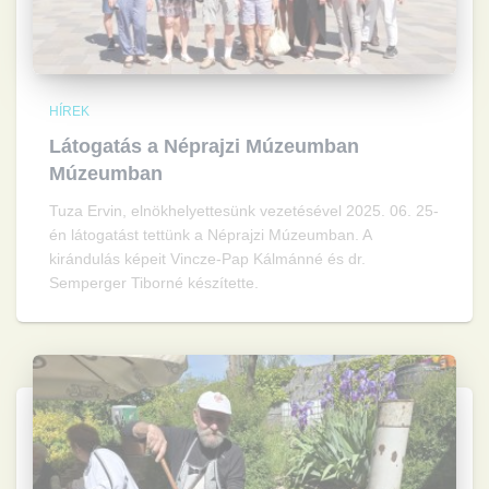
HÍREK
Látogatás a Néprajzi Múzeumban
Múzeumban
Tuza Ervin, elnökhelyettesünk vezetésével 2025. 06. 25-
én látogatást tettünk a Néprajzi Múzeumban. A
kirándulás képeit Vincze-Pap Kálmánné és dr.
Semperger Tiborné készítette.