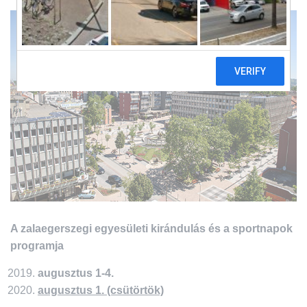
L
Á
S
A
A zalaegerszegi egyesületi kirándulás és a sportnapok
programja
augusztus 1-4.
augusztus 1. (csütörtök)