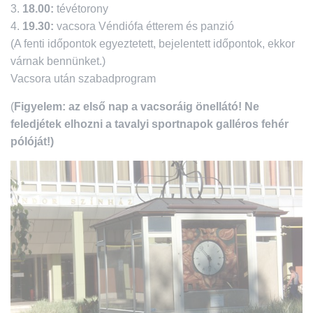
3.
18.00:
tévétorony
4.
19.30:
vacsora Véndiófa étterem és panzió
(A fenti időpontok egyeztetett, bejelentett időpontok, ekkor
várnak bennünket.)
Vacsora után szabadprogram
(
Figyelem:
az első nap a vacsoráig önellátó!
Ne
feledjétek elhozni a tavalyi sportnapok galléros fehér
pólóját!)