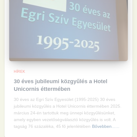
HÍREK
30 éves jubileumi közgyűlés a Hotel
Unicornis éttermében
30 éves az Egri Szív Egyesület (1995-2025) 30 éves
jubileumi közgyűlés a Hotel Unicornis éttermében 2025.
március 24-én tartottuk meg ünnepi közgyűlésünket,
amely egyben vezetőségválasztó közgyűlés is volt. A
tagság 76 százaléka, 45 fő jelenlétében
Bővebben...…