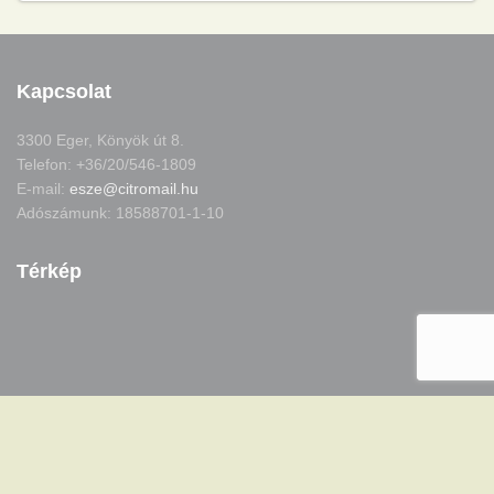
Kapcsolat
3300 Eger, Könyök út 8.
Telefon: +36/20/546-1809
E-mail:
esze@citromail.hu
Adószámunk: 18588701-1-10
Térkép