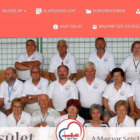
KEZDŐLAP
ALAPSZABÁLYZAT
DOKUMENTUMOK
KAPCSOLAT
MAGYAR SZÍV EGYES