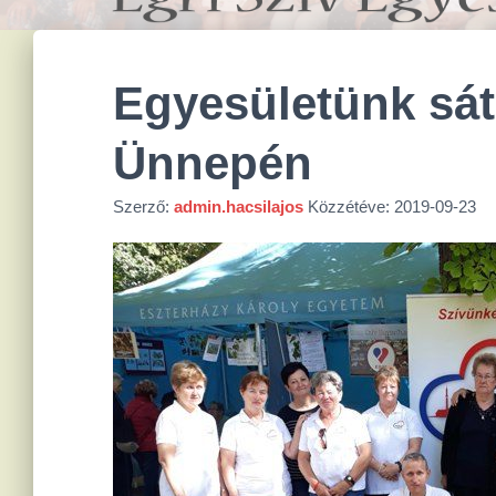
Egyesületünk sátr
Ünnepén
Szerző:
admin.hacsilajos
Közzétéve:
2019-09-23