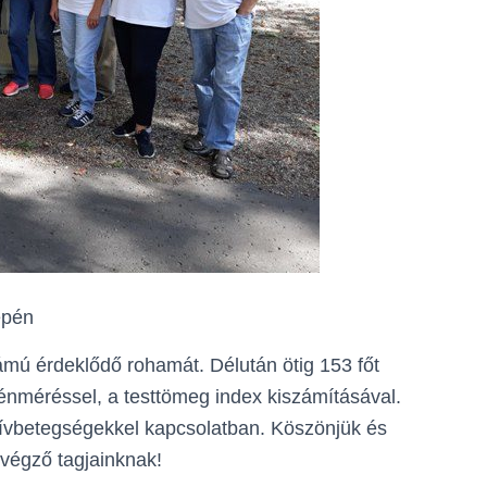
epén
ámú érdeklődő rohamát. Délután ötig 153 főt
énméréssel, a testtömeg index kiszámításával.
szívbetegségekkel kapcsolatban. Köszönjük és
végző tagjainknak!