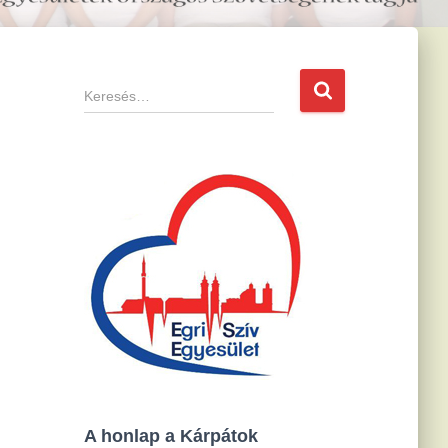
K
e
r
e
s
é
s
:
A honlap a Kárpátok