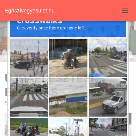
Egriszivegyesulet.hu
N
A
V
I
G
Á
C
I
Ó
B
E
ÚJRAÉLESZTÉSI
-
/
ELŐADÁS
K
I
K
Szerző:
admin.hacsilajos
Közzétéve:
2019-12-12
A
P
C
S
O