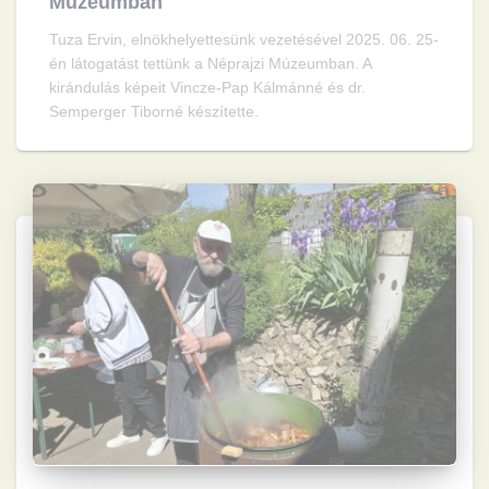
Múzeumban
Tuza Ervin, elnökhelyettesünk vezetésével 2025. 06. 25-
én látogatást tettünk a Néprajzi Múzeumban. A
kirándulás képeit Vincze-Pap Kálmánné és dr.
Semperger Tiborné készítette.