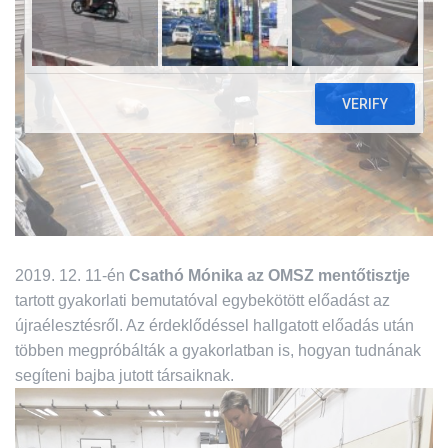
L
Á
S
A
2019. 12. 11-én
Csathó Mónika az OMSZ mentőtisztje
tartott gyakorlati bemutatóval egybekötött előadást az
újraélesztésről. Az érdeklődéssel hallgatott előadás után
többen megpróbálták a gyakorlatban is, hogyan tudnának
segíteni bajba jutott társaiknak.