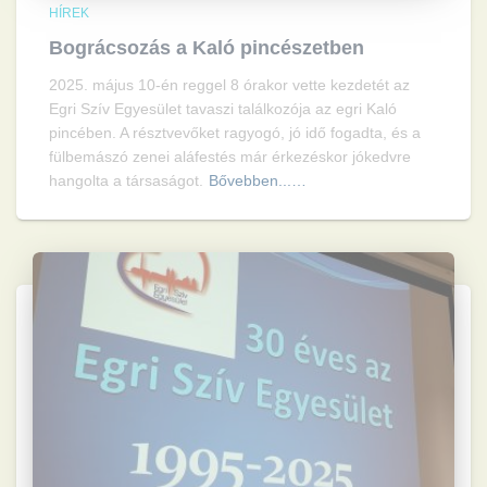
HÍREK
Bográcsozás a Kaló pincészetben
2025. május 10-én reggel 8 órakor vette kezdetét az
Egri Szív Egyesület tavaszi találkozója az egri Kaló
pincében. A résztvevőket ragyogó, jó idő fogadta, és a
fülbemászó zenei aláfestés már érkezéskor jókedvre
hangolta a társaságot.
Bővebben...…