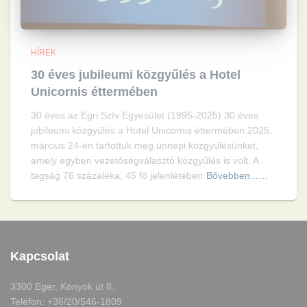
HÍREK
30 éves jubileumi közgyűlés a Hotel
Unicornis éttermében
30 éves az Egri Szív Egyesület (1995-2025) 30 éves
jubileumi közgyűlés a Hotel Unicornis éttermében 2025.
március 24-én tartottuk meg ünnepi közgyűlésünket,
amely egyben vezetőségválasztó közgyűlés is volt. A
tagság 76 százaléka, 45 fő jelenlétében
Bővebben...…
Kapcsolat
3300 Eger, Könyök út 8.
Telefon: +36/20/546-1809