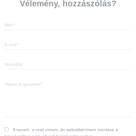
Vélemény, hozzászólás?
Név
*
E-mail
*
Weboldal
Valami jó gondolat?
A nevem, e-mail címem, és weboldalcímem mentése a