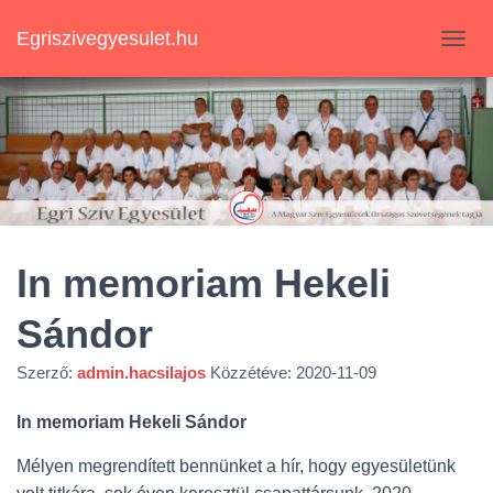
Egriszivegyesulet.hu
N
A
V
I
G
Á
C
I
Ó
B
E
In memoriam Hekeli
-
/
Sándor
K
I
K
Szerző:
admin.hacsilajos
Közzétéve:
2020-11-09
A
P
In memoriam Hekeli Sándor
C
S
Mélyen megrendített bennünket a hír, hogy egyesületünk
O