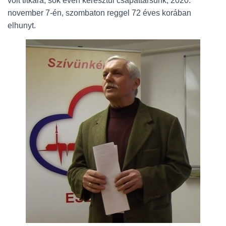
volt titkára, sok éven keresztül csapattársunk, 2020.
L
Á
november 7-én, szombaton reggel 72 éves korában
S
elhunyt.
A