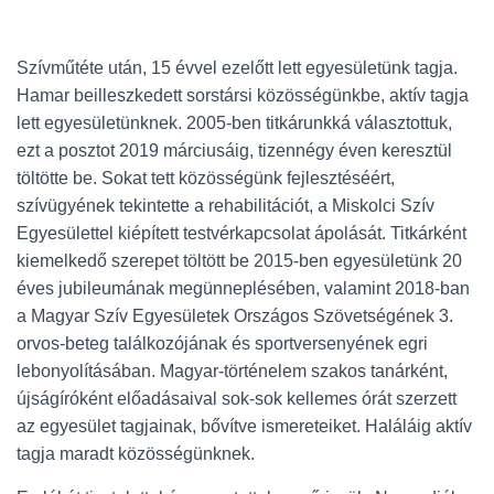
Szívműtéte után, 15 évvel ezelőtt lett egyesületünk tagja.
Hamar beilleszkedett sorstársi közösségünkbe, aktív tagja
lett egyesületünknek. 2005-ben titkárunkká választottuk,
ezt a posztot 2019 márciusáig, tizennégy éven keresztül
töltötte be. Sokat tett közösségünk fejlesztéséért,
szívügyének tekintette a rehabilitációt, a Miskolci Szív
Egyesülettel kiépített testvérkapcsolat ápolását. Titkárként
kiemelkedő szerepet töltött be 2015-ben egyesületünk 20
éves jubileumának megünneplésében, valamint 2018-ban
a Magyar Szív Egyesületek Országos Szövetségének 3.
orvos-beteg találkozójának és sportversenyének egri
lebonyolításában. Magyar-történelem szakos tanárként,
újságíróként előadásaival sok-sok kellemes órát szerzett
az egyesület tagjainak, bővítve ismereteiket. Haláláig aktív
tagja maradt közösségünknek.