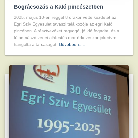
Bográcsozás a Kaló pincészetben
2025. május 10-én reggel 8 órakor vette kezdetét az
Egri Szív Egyesület tavaszi találkozója az egri Kaló
pincében. A résztvevőket ragyogó, jó idő fogadta, és a
fülbemászó zenei aláfestés már érkezéskor jókedvre
hangolta a társaságot.
Bővebben...…