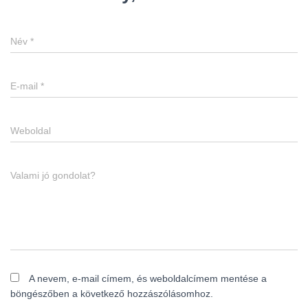
Név
*
E-mail
*
Weboldal
Valami jó gondolat?
A nevem, e-mail címem, és weboldalcímem mentése a
böngészőben a következő hozzászólásomhoz.