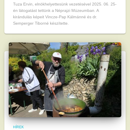
Tuza Ervin, elnökhelyettesünk vezetésével 2025. 06. 25-
én látogatást tettünk a Néprajzi Múzeumban. A
kirándulás képeit Vincze-Pap Kálmánné és dr.
Semperger Tiborné készítette.
HÍREK