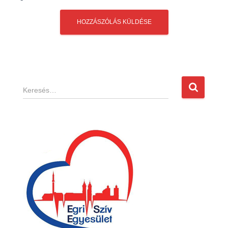
K
e
r
e
s
é
s
: