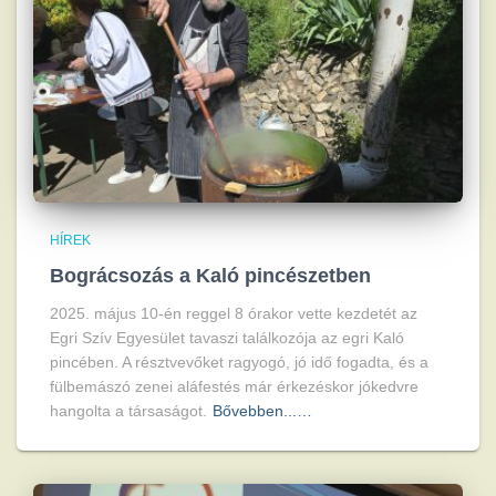
HÍREK
Bográcsozás a Kaló pincészetben
2025. május 10-én reggel 8 órakor vette kezdetét az
Egri Szív Egyesület tavaszi találkozója az egri Kaló
pincében. A résztvevőket ragyogó, jó idő fogadta, és a
fülbemászó zenei aláfestés már érkezéskor jókedvre
hangolta a társaságot.
Bővebben...…