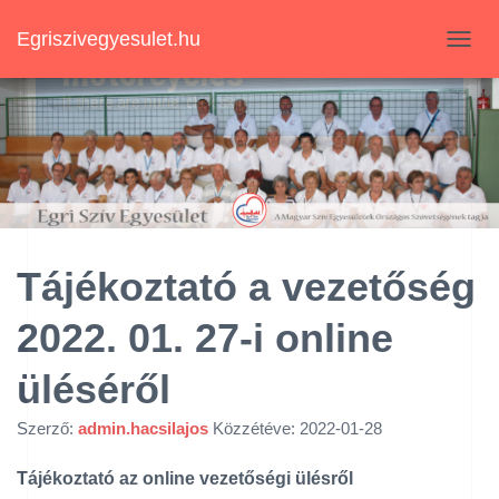
Egriszivegyesulet.hu
N
A
V
I
G
Á
C
I
Ó
B
E
Tájékoztató a vezetőség
-
/
2022. 01. 27-i online
K
I
K
üléséről
A
P
Szerző:
admin.hacsilajos
Közzétéve:
2022-01-28
C
S
Tájékoztató az online vezetőségi ülésről
O