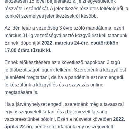
előzetesen 15 fővel bejelentkezik, jelzi egyesületünk
részvételi szándékát. A jelentkezés részletes feltételeiről, a
konkrét személyes jelentkezésekről később.
Az idén lejár a vezetőség 3 évre szóló mandátuma, ezért
március 31-ig vezetőségválasztó közgyűlést kell tartanunk.
Ennek időpontját
2022. március 24-ére, csütörtökön
17.00 órára tűztük ki.
Ennek előkészítésére az elkövetkező napokban 3 tagú
jelölőbizottságot fogunk felkérni. Szeretnénk a közgyűlést
jelenléttel megtartani, de ha a pandémia ezt nem engedi,
felkészülünk a közgyűlés és a szavazás online
megtartására is.
Ha a járványhelyzet engedi, szeretnénk még a tavasszal
egy összejövetelt tartani és a betervezett farsangi
vacsoraestünket pótolni. Ezért a húsvétot követően
2022.
április 22-én
, pénteken tartanánk egy összejövetelt.