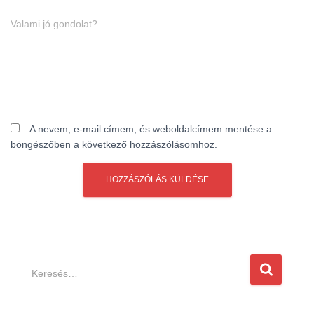
Valami jó gondolat?
A nevem, e-mail címem, és weboldalcímem mentése a
böngészőben a következő hozzászólásomhoz.
K
e
r
e