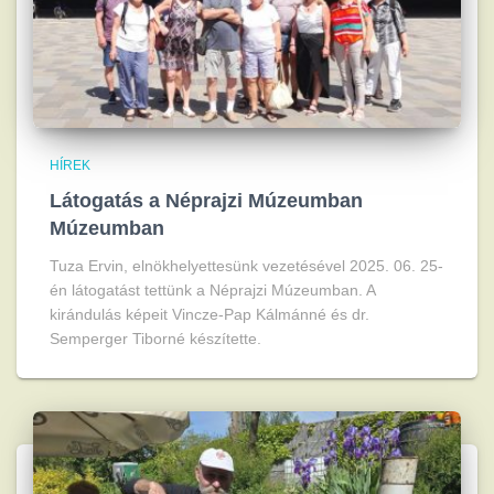
HÍREK
Látogatás a Néprajzi Múzeumban
Múzeumban
Tuza Ervin, elnökhelyettesünk vezetésével 2025. 06. 25-
én látogatást tettünk a Néprajzi Múzeumban. A
kirándulás képeit Vincze-Pap Kálmánné és dr.
Semperger Tiborné készítette.