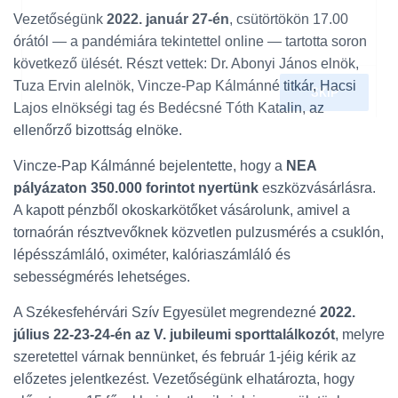
L
Vezetőségünk
2022. január 27-én
, csütörtökön 17.00
Á
S
órától — a pandémiára tekintettel online — tartotta soron
A
következő ülését. Részt vettek: Dr. Abonyi János elnök,
Tuza Ervin alelnök, Vincze-Pap Kálmánné titkár, Hacsi
Lajos elnökségi tag és Bedécsné Tóth Katalin, az
ellenőrző bizottság elnöke.
Vincze-Pap Kálmánné bejelentette, hogy a
NEA
pályázaton 350.000 forintot nyertünk
eszközvásárlásra.
A kapott pénzből okoskarkötőket vásárolunk, amivel a
tornaórán résztvevőknek közvetlen pulzusmérés a csuklón,
lépésszámláló, oximéter, kalóriaszámláló és
sebességmérés lehetséges.
A Székesfehérvári Szív Egyesület megrendezné
2022.
július 22-23-24-én az V. jubileumi sporttalálkozót
, melyre
szeretettel várnak bennünket, és február 1-jéig kérik az
előzetes jelentkezést. Vezetőségünk elhatározta, hogy