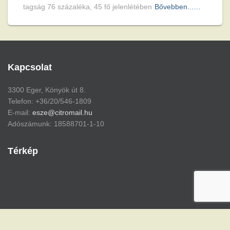
tagság 76 százaléka, 45 fő jelenlétében
Bővebben...…
Kapcsolat
3300 Eger, Könyök út 8.
Telefon: +36/20/546-1809
E-mail:
esze@citromail.hu
Adószámunk: 18588701-1-10
Térkép