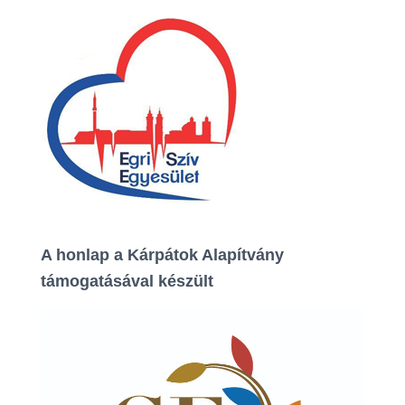
s
é
s
:
A honlap a Kárpátok Alapítvány
támogatásával készült