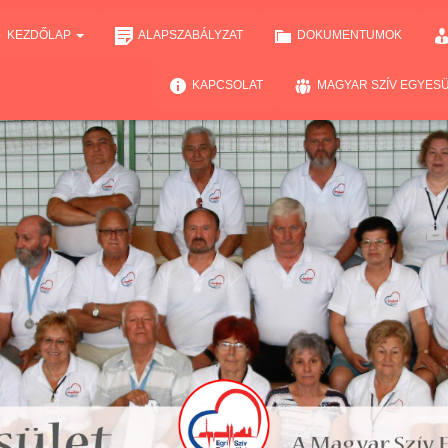
KEZDŐLAP
ALAPSZABÁLYZAT
DOKUMENTUMOK
KAPCSOLAT
MAGYAR SZÍV EGYES