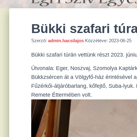
Bükki szafari túr
Szerző:
admin.hacsilajos
Közzétéve:
2023-06-25
Bükki szafari túrán vettünk részt 2023. júni
Útvonala: Eger, Noszvaj, Szomolya Kaptár
Bükkzsércen át a Völgyfő-ház érintésével a
Fűzérkői-átjáróbarlang, kőfejtő, Suba-lyuk
Remete Éttermében volt.