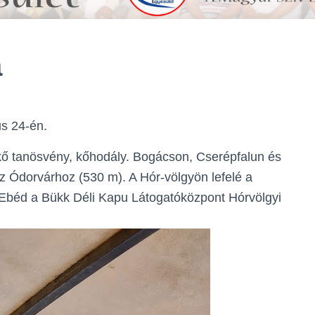
a
us 24-én.
kő tanösvény, kőhodály. Bogácson, Cserépfalun és
z Ódorvárhoz (530 m). A Hór-völgyön lefelé a
. Ebéd a Bükk Déli Kapu Látogatóközpont Hórvölgyi