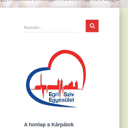
K
e
r
e
s
é
s
:
A honlap a Kárpátok