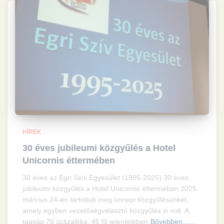
HÍREK
30 éves jubileumi közgyűlés a Hotel
Unicornis éttermében
30 éves az Egri Szív Egyesület (1995-2025) 30 éves
jubileumi közgyűlés a Hotel Unicornis éttermében 2025.
március 24-én tartottuk meg ünnepi közgyűlésünket,
amely egyben vezetőségválasztó közgyűlés is volt. A
tagság 76 százaléka, 45 fő jelenlétében
Bővebben...…