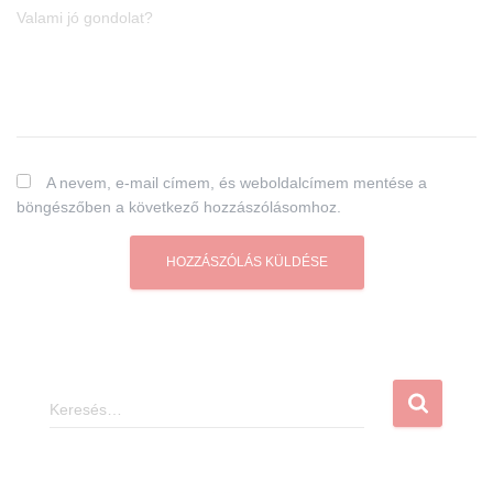
Valami jó gondolat?
A nevem, e-mail címem, és weboldalcímem mentése a
böngészőben a következő hozzászólásomhoz.
K
e
r
e