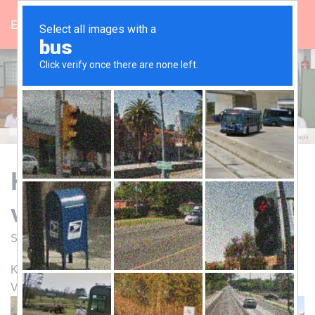
Egriszivegyesulet.hu
N
A
V
I
G
Á
C
I
Ó
B
E
Kirándulás a Lázbérci-
-
/
víztározónál
K
I
K
Szerző:
admin.hacsilajos
Közzétéve:
2024-10-14
A
P
Kirándulás a Lázbérci-víztározónál
C
Végre az időjárás kegyes volt hozzánk!
S
O