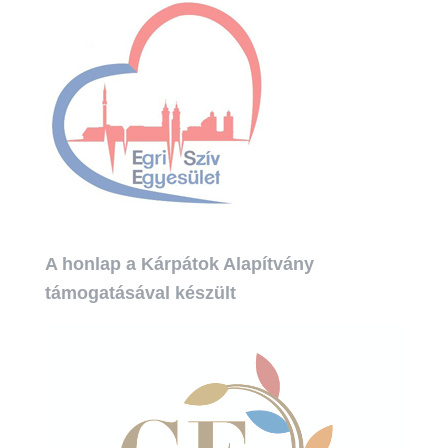
s
é
s
:
A honlap a Kárpátok Alapítvány
támogatásával készült