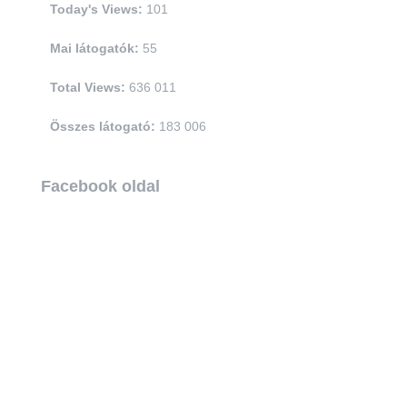
Today's Views:
101
Mai látogatók:
55
Total Views:
636 011
Összes látogató:
183 006
Facebook oldal