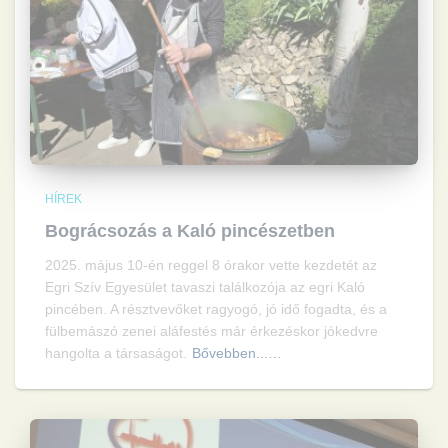
HÍREK
Bográcsozás a Kaló pincészetben
2025. május 10-én reggel 8 órakor vette kezdetét az
Egri Szív Egyesület tavaszi találkozója az egri Kaló
pincében. A résztvevőket ragyogó, jó idő fogadta, és a
fülbemászó zenei aláfestés már érkezéskor jókedvre
hangolta a társaságot.
Bővebben...…