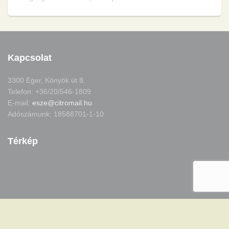
Kapcsolat
3300 Eger, Könyök út 8.
Telefon: +36/20/546-1809
E-mail:
esze@citromail.hu
Adószámunk: 18588701-1-10
Térkép