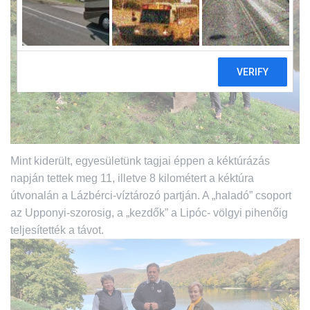
L
Á
S
A
Mint kiderült, egyesületünk tagjai éppen a kéktúrázás
napján tettek meg 11, illetve 8
kilométert a kéktúra
útvonalán a Lázbérci-víztározó partján. A „haladó” csoport
az Upponyi-szorosig, a „kezdők” a Lipóc- völgyi pihenőig
teljesítették a távot.