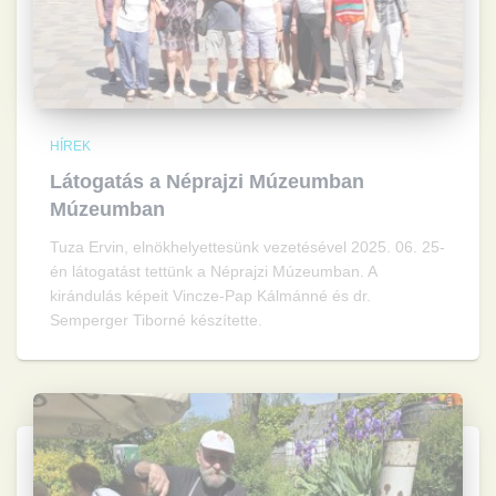
HÍREK
Látogatás a Néprajzi Múzeumban
Múzeumban
Tuza Ervin, elnökhelyettesünk vezetésével 2025. 06. 25-
én látogatást tettünk a Néprajzi Múzeumban. A
kirándulás képeit Vincze-Pap Kálmánné és dr.
Semperger Tiborné készítette.