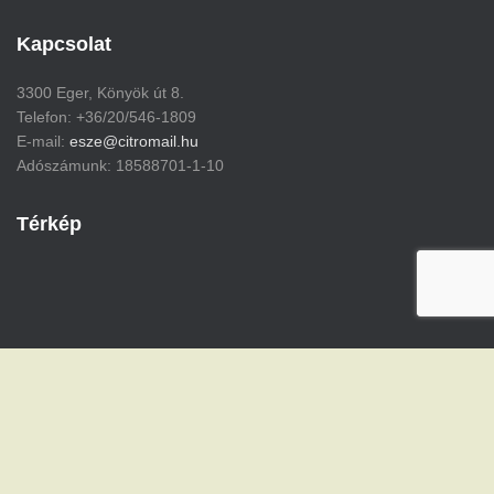
Kapcsolat
3300 Eger, Könyök út 8.
Telefon: +36/20/546-1809
E-mail:
esze@citromail.hu
Adószámunk: 18588701-1-10
Térkép