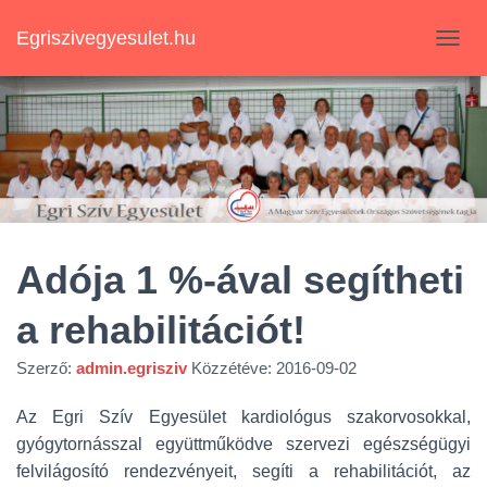
Egriszivegyesulet.hu
N
A
V
I
G
Á
C
I
Ó
B
E
Adója 1 %-ával segítheti
-
/
a rehabilitációt!
K
I
K
Szerző:
admin.egrisziv
Közzétéve:
2016-09-02
A
P
Az Egri Szív Egyesület kardiológus szakorvosokkal,
C
gyógytornásszal együttműködve szervezi egészségügyi
S
O
felvilágosító rendezvényeit, segíti a rehabilitációt, az