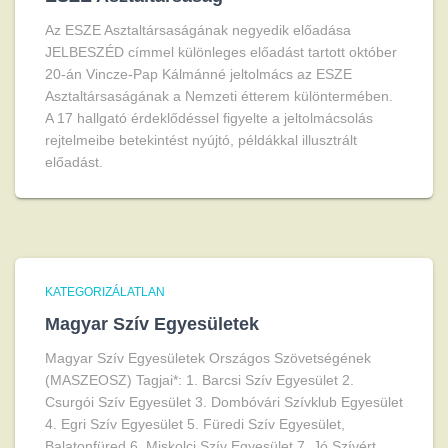
Az ESZE Asztaltársaságának negyedik előadása
JELBESZÉD címmel különleges előadást tartott október
20-án Vincze-Pap Kálmánné jeltolmács az ESZE
Asztaltársaságának a Nemzeti étterem különtermében.
A 17 hallgató érdeklődéssel figyelte a jeltolmácsolás
rejtelmeibe betekintést nyújtó, példákkal illusztrált
előadást.
KATEGORIZÁLATLAN
Magyar Szív Egyesületek
Magyar Szív Egyesületek Országos Szövetségének
(MASZEOSZ) Tagjai*: 1. Barcsi Szív Egyesület 2.
Csurgói Szív Egyesület 3. Dombóvári Szívklub Egyesület
4. Egri Szív Egyesület 5. Füredi Szív Egyesület,
Balatonfüred 6. Miskolci Szív Egyesület 7. Jó Szívért