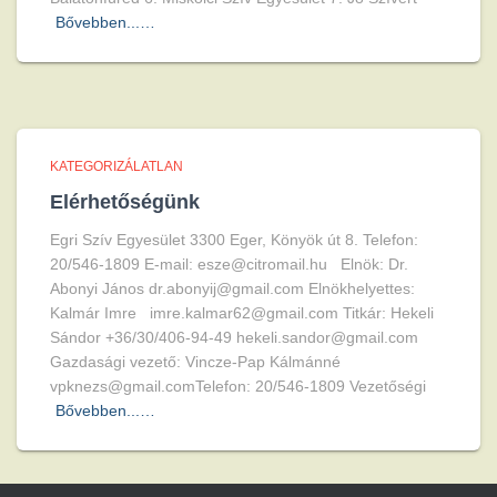
Bővebben...…
KATEGORIZÁLATLAN
Elérhetőségünk
Egri Szív Egyesület 3300 Eger, Könyök út 8. Telefon:
20/546-1809 E-mail: esze@citromail.hu Elnök: Dr.
Abonyi János dr.abonyij@gmail.com Elnökhelyettes:
Kalmár Imre imre.kalmar62@gmail.com Titkár: Hekeli
Sándor +36/30/406-94-49 hekeli.sandor@gmail.com
Gazdasági vezető: Vincze-Pap Kálmánné
vpknezs@gmail.comTelefon: 20/546-1809 Vezetőségi
Bővebben...…