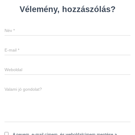
Vélemény, hozzászólás?
Név
*
E-mail
*
Weboldal
Valami jó gondolat?
A nevem, e-mail címem, és weboldalcímem mentése a