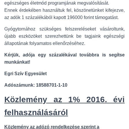
L
egészséges életmód programjának megvalósítását.
Á
Ennek érdekében használtuk fel, köszönetünket kifejezve,
S
A
az adók 1 százalékából kapott 196000 forint támogatást.
Gyógytornához szükséges felszereléseket vásároltunk,
újabb eszközöket szerezhettünk be tagjaink egészségi
állapotának folyamatos ellenőrzéséhez.
Kérjük, adója egy százalékával továbbra is segítse
munkánkat!
Egri Szív Egyesület
Adószámunk: 18588701-1-10
Közlemény az 1% 2016. évi
felhasználásáról
Közlemény az adózó rendelkezése szerint a