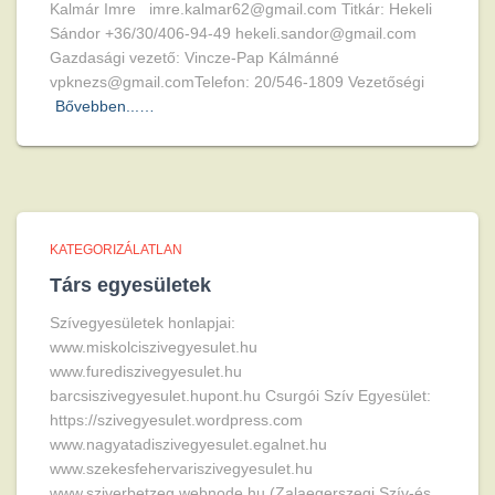
Kalmár Imre imre.kalmar62@gmail.com Titkár: Hekeli
Sándor +36/30/406-94-49 hekeli.sandor@gmail.com
Gazdasági vezető: Vincze-Pap Kálmánné
vpknezs@gmail.comTelefon: 20/546-1809 Vezetőségi
Bővebben...…
KATEGORIZÁLATLAN
Társ egyesületek
Szívegyesületek honlapjai:
www.miskolciszivegyesulet.hu
www.furediszivegyesulet.hu
barcsiszivegyesulet.hupont.hu Csurgói Szív Egyesület:
https://szivegyesulet.wordpress.com
www.nagyatadiszivegyesulet.egalnet.hu
www.szekesfehervariszivegyesulet.hu
www.sziverbetzeg.webnode.hu (Zalaegerszegi Szív-és