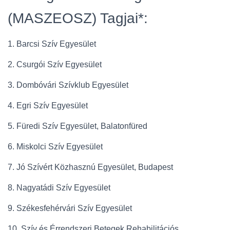
L
Á
(MASZEOSZ) Tagjai*:
S
A
1. Barcsi Szív Egyesület
2. Csurgói Szív Egyesület
3. Dombóvári Szívklub Egyesület
4. Egri Szív Egyesület
5. Füredi Szív Egyesület, Balatonfüred
6. Miskolci Szív Egyesület
7. Jó Szívért Közhasznú Egyesület, Budapest
8. Nagyatádi Szív Egyesület
9. Székesfehérvári Szív Egyesület
10. Szív és Érrendszeri Betegek Rehabilitációs