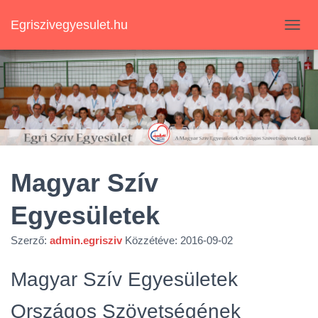
Egriszivegyesulet.hu
N
A
V
I
G
Á
C
I
Ó
B
E
Magyar Szív
-
/
Egyesületek
K
I
K
Szerző:
admin.egrisziv
Közzétéve:
2016-09-02
A
P
Magyar Szív Egyesületek
C
S
Országos Szövetségének
O