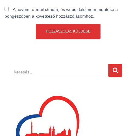
A nevem, e-mail címem, és weboldalcímem mentése a
böngészőben a következő hozzászólásomhoz.
K
e
r
e
s
é
s
: