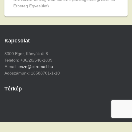
Érbeteg Egyesület)
Kapcsolat
3300 Eger, Könyök út 8.
Telefon: +36/20/546-1809
E-mail:
esze@citromail.hu
Adószámunk: 18588701-1-10
Térkép