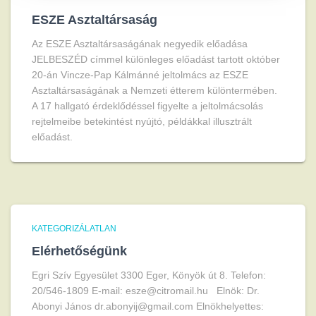
ESZE Asztaltársaság
Az ESZE Asztaltársaságának negyedik előadása
JELBESZÉD címmel különleges előadást tartott október
20-án Vincze-Pap Kálmánné jeltolmács az ESZE
Asztaltársaságának a Nemzeti étterem különtermében.
A 17 hallgató érdeklődéssel figyelte a jeltolmácsolás
rejtelmeibe betekintést nyújtó, példákkal illusztrált
előadást.
KATEGORIZÁLATLAN
Elérhetőségünk
Egri Szív Egyesület 3300 Eger, Könyök út 8. Telefon:
20/546-1809 E-mail: esze@citromail.hu Elnök: Dr.
Abonyi János dr.abonyij@gmail.com Elnökhelyettes: