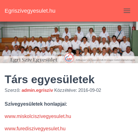
Egriszivegyesulet.hu
N
A
V
I
G
Á
C
I
Ó
B
E
Társ egyesületek
-
/
Szerző:
admin.egrisziv
Közzétéve:
2016-09-02
K
I
K
Szívegyesületek honlapjai:
A
P
www.miskolciszivegyesulet.hu
C
S
www.furediszivegyesulet.hu
O