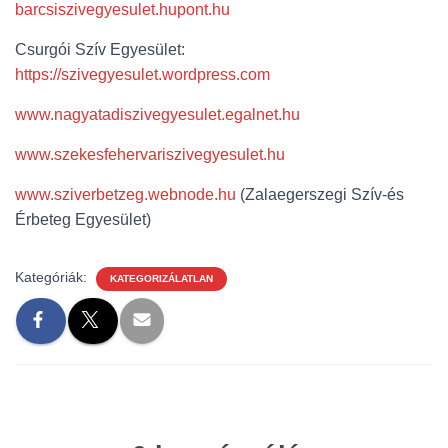
L
barcsiszivegyesulet.hupont.hu
Á
S
Csurgói Szív Egyesület:
A
https://szivegyesulet.wordpress.com
www.nagyatadiszivegyesulet.egalnet.hu
www.szekesfehervariszivegyesulet.hu
www.sziverbetzeg.webnode.hu
(Zalaegerszegi Szív-és
Érbeteg Egyesület)
Kategóriák:
KATEGORIZÁLATLAN