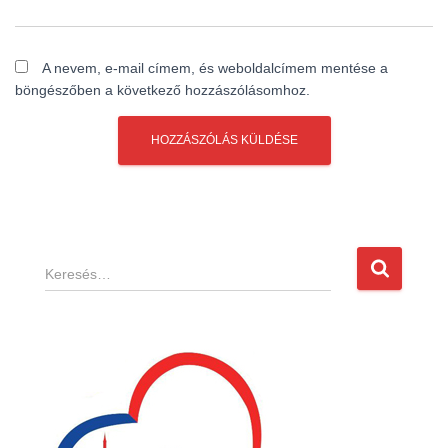
A nevem, e-mail címem, és weboldalcímem mentése a
böngészőben a következő hozzászólásomhoz.
K
e
r
e
s
é
s
: