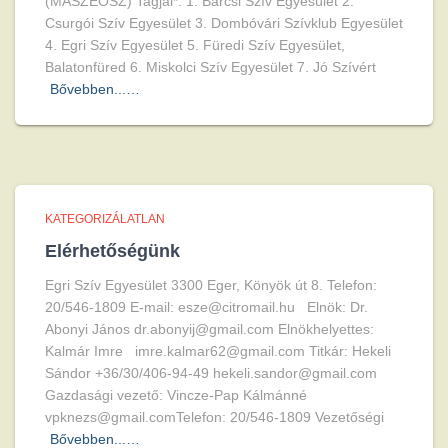
(MASZEOSZ) Tagjai*: 1. Barcsi Szív Egyesület 2.
Csurgói Szív Egyesület 3. Dombóvári Szívklub Egyesület
4. Egri Szív Egyesület 5. Füredi Szív Egyesület,
Balatonfüred 6. Miskolci Szív Egyesület 7. Jó Szívért
Bővebben...…
KATEGORIZÁLATLAN
Elérhetőségünk
Egri Szív Egyesület 3300 Eger, Könyök út 8. Telefon:
20/546-1809 E-mail: esze@citromail.hu Elnök: Dr.
Abonyi János dr.abonyij@gmail.com Elnökhelyettes:
Kalmár Imre imre.kalmar62@gmail.com Titkár: Hekeli
Sándor +36/30/406-94-49 hekeli.sandor@gmail.com
Gazdasági vezető: Vincze-Pap Kálmánné
vpknezs@gmail.comTelefon: 20/546-1809 Vezetőségi
Bővebben...…