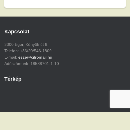
Kapcsolat
3300 Eger, Könyök út 8.
Telefon: +36/20/546-1809
E-mail:
esze@citromail.hu
Adószámunk: 18588701-1-10
Térkép