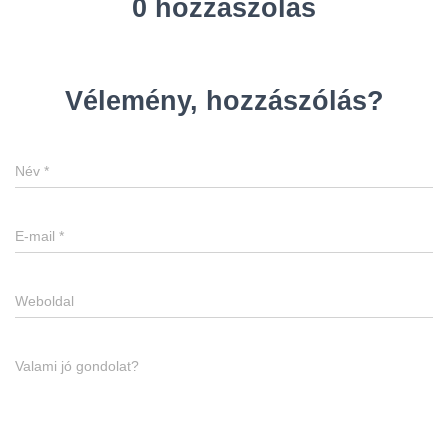
0 hozzászólás
Vélemény, hozzászólás?
Név
*
E-mail
*
Weboldal
Valami jó gondolat?