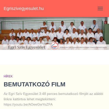
Egriszivegyesulet.hu
NAVIG
BE-/K
HÍREK
BEMUTATKOZÓ FILM
Az Egri Szív Egyesület 3:48 perces bemutatkozó filmjét az alábbi
linkre kattintva lehet megtekinteni:
https://youtu.be/AOeeGwYoZFA