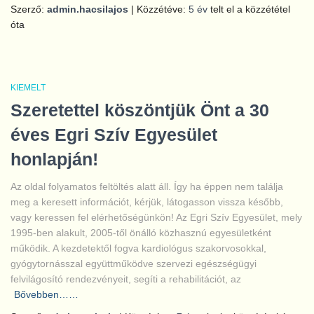
Szerző:
admin.hacsilajos
| Közzétéve:
5 év
telt el a közzététel
óta
KIEMELT
Szeretettel köszöntjük Önt a 30
éves Egri Szív Egyesület
honlapján!
Az oldal folyamatos feltöltés alatt áll. Így ha éppen nem találja
meg a keresett információt, kérjük, látogasson vissza később,
vagy keressen fel elérhetőségünkön! Az Egri Szív Egyesület, mely
1995-ben alakult, 2005-től önálló közhasznú egyesületként
működik. A kezdetektől fogva kardiológus szakorvosokkal,
gyógytornásszal együttműködve szervezi egészségügyi
felvilágosító rendezvényeit, segíti a rehabilitációt, az
Bővebben……