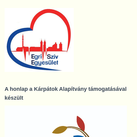
e
s
é
s
:
A honlap a Kárpátok Alapítvány támogatásával
készült