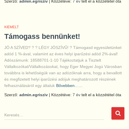
Szerző:
admin.egrisziv
| Közzétéve:
7 év
telt el a közzététel óta
KIEMELT
Támogass bennünket!
JÓ A SZÍVED? ? ? LÉGY JÓSZÍVŰ! ? Támogasd egyesületünket
adód 1 %-ával, valamint az éves helyi iparűzési adód 2%-ával!
Adószámunk: 18588701-1-10 Tájékoztatjuk a Tisztelt
Vállalkozókat/Vállalkozásokat, hogy Eger Megyei Jogú Városban
továbbra is lehetőségük van az adózóknak arra, hogy a bevallott
és megfizetett helyi iparűzési adójuk meghatározott részének
felhasználásáról egy általuk
Bővebben……
Szerző:
admin.egrisziv
| Közzétéve:
7 év
telt el a közzététel óta
K
e
r