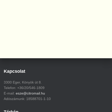
Kapcsolat
3300 Eger, Könyök út 8.
Telefon: +36/20/546-1809
E-mail:
esze@citromail.hu
Adószámunk: 18588701-1-10
Térkép